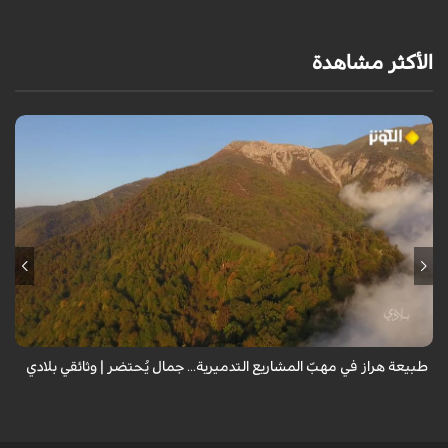
الأكثر مشاهدة
من قلب طبيعة هراز التي كانت يوماً من أجمل الموائل الطبيعية في إيران، يحذر
المعد من كارثة بيئية: "وحش الأعمال والمشاريع التدميرية تنهش بجسم
طبيعة إيران...
طبيعة هراز في مهبّ المشاريع التدميرية... جمال يُحتضر | وثائقي بلادي