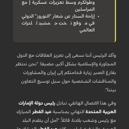
وطولكرم وسط تعزيزات عسكرية | مع
المراسلين
إزاحة الستار عن شعار "النوروز" الدولي
في موقع تخت جمشيد للتراث
العالمي
وأكد الرئيس أننا نسعى إلى تعزيز العلاقات مع الدول
المجاورة والإسلامية بشكل أكبر، مضيفا: "نحن ننتظر
بفارغ الصبر زيارة فخامتكم إلى إيران والمشاورات
والمناقشات الشخصية حول سبل توسيع التعاون
بيننا".
وفي هذا الاتصال الهاتفي، تبادل
رئيس دولة الإمارات
العربية المتحدة
التهاني بمناسبة
عيد الفطر
المبارك
مع رئيس وشعب بلادنا، قائلاً: "آمل أن يتقدم البلد
الصديق والشقيق إيران ببركات
عيد الفطر
المبارك على