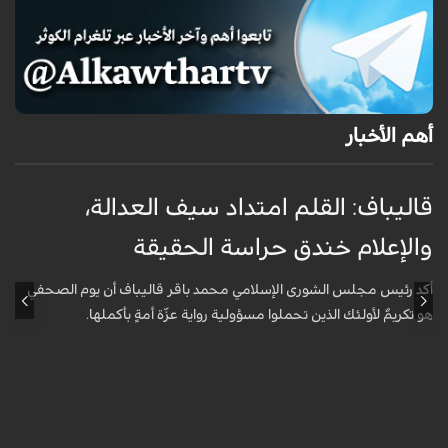
أهم الأخبار
قاليباف: القلم امتداد سيف العدالة،
ا
والإعلام خندق حراسة الحقيقة
ا
ا
أكد رئيس مجلس الشورى الإسلامي محمد باقر قاليباف أن يوم الصحفي
هو تكريمٌ لأولئك الذين تحملوا مسؤولية رواية عزّة أمةٍ بأكملها.
أ
ا
ه