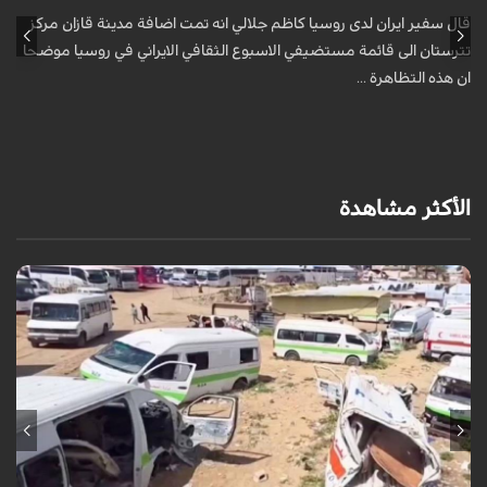
قال سفير ايران لدى روسيا كاظم جلالي انه تمت اضافة مدينة قازان مركز
ق
تترستان الى قائمة مستضيفي الاسبوع الثقافي الايراني في روسيا موضحا
ت
ان هذه التظاهرة ...
ا
الأكثر مشاهدة
أعلن المكتب الإعلامي الحكومي في غزة ارتكاب الاحتلال الإسرائيلي أكثر من 4,091
خرقاً وانتهاكاً لاتفاق "وقف إطلاق النار" الممتد منذ 300 يوم، ما أسفر عن ...