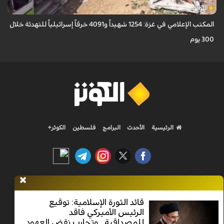
المكتب الإعلامي في غزة: 1254 شهيداً و4091 خرقاً إسرائيلياً للتهدئة خلال
300 يوم
الرئيسية
الأحدث
البرامج
فلسطين
الكوثر+
Nilesat 11900 V | Badr 8 11747 V | Badr5 12284 V
قائد الثورة الإسلامية: توقيع
الرئيس الأميركي فاقد
جميع الحقوق محفوظة
للمصداقية.. وتجارب نقض العهود