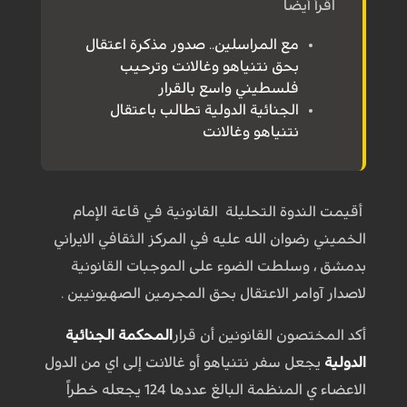
اقرأ أيضاً
مع المراسلين.. صدور مذكرة اعتقال
بحق نتنياهو وغالانت وترحيب
فلسطيني واسع بالقرار
الجنائية الدولية تطالب باعتقال
نتنياهو وغالانت
أقيمت الندوة التحليلة القانونية في قاعة الإمام
الخميني رضوان الله عليه في المركز الثقافي الايراني
بدمشق ، وسلطت الضوء على الموجبات القانونية
لاصدار آوامر الاعتقال بحق المجرمين الصهيونيين .
أكد المختصون القانونين أن قرار
المحكمة الجنائية
الدولية
يجعل سفر نتنياهو أو غالانت إلى اي من الدول
الاعضاء ي المنظمة البالغ عددها 124 يجعله خطراً