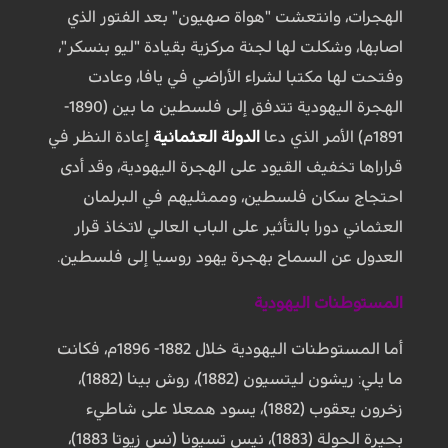
الهجرات، وانتعشت "هواة صهيون" بعد الفتور الذي
اصابها، وشكلت لها لجنة مركزية بقيادة "ليو بنسكر"،
وفتحت لها مكتبا لشراء الأراضي في يافا، وعادت
الهجرة اليهودية تتدفق إلى فلسطين ما بين (1890-
1891م) الأمر الذي دعا
الدولة العثمانية
إعادة النظر في
قراراها تخفيف القيود على الهجرة اليهودية، وقد أدى
احتجاج سكان فلسطين، وممثليهم في البرلمان
العثماني دورا بالتأثير على الباب العالي لاتخاذ قرار
العدول عن السماح بهجرة يهود روسيا إلى فلسطين.
المستوطنات اليهودية
أما المستوطنات اليهودية خلال 1882- 1896م، فكانت
ما يلي: ريشون ليتسيون (1882)، روش بينا (1882)،
زخرون يعقوب (1882)، يسود همعلا على شاطيء
بحيرة الحولة (1883)، نيس تسيونا (نس زيوتا 1883)،