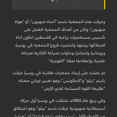
وعرفت هذه الجمعية باسم "أحباء صهيون"، أو "هواة
صهيون"، وكان من أهداف الجمعية العمل على
تأسيس مستعمرات زراعية في فلسطين لتكون اداة
لامتلاكها برمتها، وانتشرت فروع الجمعية في روسيا،
ورومانيا، وانجلترا، وحاولت صياغة أفكارها صياغة
علمية، وإعطاءها صفة "القومية".
ثم عملت على إيجاد جمعيات طلابية في روسيا عرفت
باسم "بيلو" و"الحالوتس"، وهو تعبير توراتي معناه:
“طليعة القوة المسلحة لفتح الأرض”.
وفي ربيع عام 1882م، تشكلت في روسيا أول حركة
استيطانية صهيونية عرفت باسم "بيلو"، وهو اشتقاق
من الأحرف الأولى "بيت يعقوب لخو فنلخا" أي "هيا يا