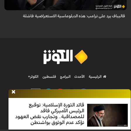
قاليباف يرد على ترامب: هذه الدبلوماسية الاستعراضية فاشلة
الرئيسية
الأحدث
البرامج
فلسطين
الكوثر+
قائد الثورة الإسلامية: توقيع
الرئيس الأميركي فاقد
Nilesat 11900 V | Badr 8 11747 V | Badr5 12284 V
للمصداقية.. وتجارب نقض العهود
تؤكد عدم الوثوق بواشنطن
جميع الحقوق محفوظة