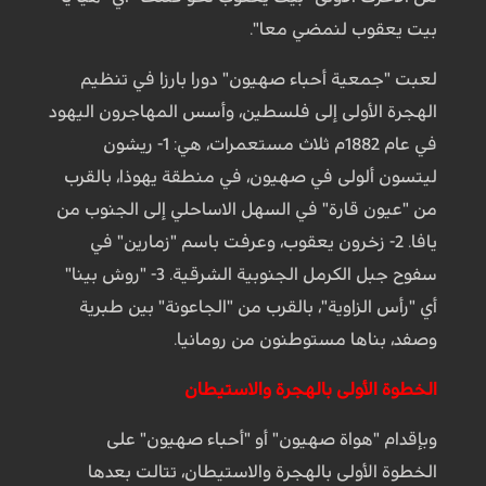
بيت يعقوب لنمضي معا".
لعبت "جمعية أحباء صهيون" دورا بارزا في تنظيم
الهجرة الأولى إلى فلسطين، وأسس المهاجرون اليهود
في عام 1882م ثلاث مستعمرات، هي: 1- ريشون
ليتسون ألولى في صهيون، في منطقة يهوذا، بالقرب
من "عيون قارة" في السهل الاساحلي إلى الجنوب من
يافا. 2- زخرون يعقوب، وعرفت باسم "زمارين" في
سفوح جبل الكرمل الجنوبية الشرقية. 3- "روش بينا"
أي "رأس الزاوية"، بالقرب من "الجاعونة" بين طبرية
وصفد، بناها مستوطنون من رومانيا.
الخطوة الأولى بالهجرة والاستيطان
وبإقدام "هواة صهيون" أو "أحباء صهيون" على
الخطوة الأولى بالهجرة والاستيطان، تتالت بعدها