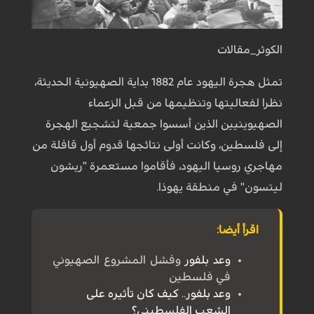
الكوثر_مقالات
تمثل هجرة اليهود عام 1882 بداية الصهيونية الحديثة،
نظرا لفعاليتها وتنظيمها من قبل الزعماء
الصهيوينيين الذين أسسوا جمعية لتشجيع الهجرة
إلى فلسطين، وكانت أولى نتائجها قدوم أول قافلة من
مهاجري روسيا اليهود، فأقاموا مستعمرة "ريشون
ليتسون" في منطقة يهوذا.
اقرأ أيضا:
وعد بلفور
وفشل المشروع الصهيوني
في فلسطين
وعد بلفور.. كيف كان تأثيره على
الشعب الفلسطيني؟