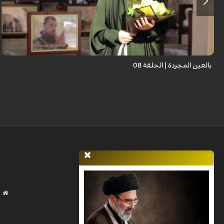
برنامج "بالعين المجردة" هو توثيق إنسانيٌّ شجاعٌ للحياة تحت وطأة الحرب، حيث
نستمع فيه إلى شهاداتٍ حيّةٍ لأشخاص عايشوا التفجيرات والدمار، فنرى بعيونهم
ت...
بالعين المجردة | الحلقة 08