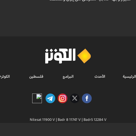
الرئيسية
الأحدث
البرامج
فلسطين
الكوثر+
Nilesat 11900 V | Badr 8 11747 V | Badr5 12284 V
جميع الحقوق محفوظة