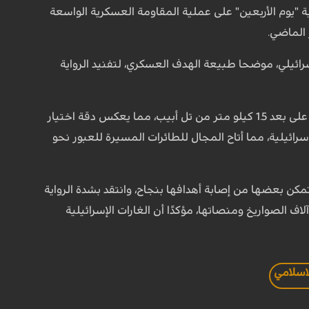
 "يوم الأربعين" على عملية المقاومة العسكرية الواسعة
الماضي.
ئيلي، موضحا طبيعة الهدف العسكري، لتفنيد الرواية
وأشار إلى أن الهدف كان قاعدة "غليلوت" التابعة لشعبة الاستخبارات العسكرية "أمان"، التي تقع على بعد 1.5 كيلو متر من تل أبيب، مما يعكس دقة اختيار
ة الحديدية الإسرائيلية، مما أتاح المجال للطائرات المسيرة للعبور نحو
فجرًا من منطقة البقاع في لبنان، وتمكن بعضها من إصابة أهدافها بنجاح، وانتقد بشدة الرواية
اف الصواريخ ومنصاتها، مؤكدًا أن الغارات الإسرائيلية
لاسلامي