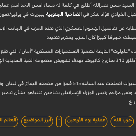
ه السيد حسن نصرالله أطلق في كلمة له مساء امس الاحد اسم عملية
تيال القيادي فؤاد شكر في
الضاحية الجنوبية
ببيروت في يوليو/تموز 
به عن تفاصيل الهجوم العسكري الذي نفذه الحزب في الجانب الإسرا
أحبطت هجومًا كبيرًا كان الحزب يعتزم تنفيذه.
الهدف، وأضاف أن حزب الله أطلق 340 صاروخ كاتيوشا بهدف تشويش منظومة القب
وقال السيد نصر الله إن المسيرات انطلقت عند الساعة 5:15 
 ونفى مزاعم رئيس الوزراء الإسرائيلي بنيامين نتنياهو، بشأن تدمير آل
يخ.
حزب الله
عملية يوم الأربعين
-
أبرز المواضيع
العالم ا