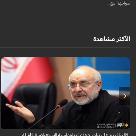
مواجهة مع...
الأكثر مشاهدة
أكد رئيس مجلس الشورى الإسلامي الإيراني أن التصريحات الاستعراضية
والتهديدات المتكررة لم تعد تُجدي نفعاً، واصفاً إياها بالدبلوماسية الفاشلة.
قاليباف يرد على ترامب: هذه الدبلوماسية الاستعراضية فاشلة