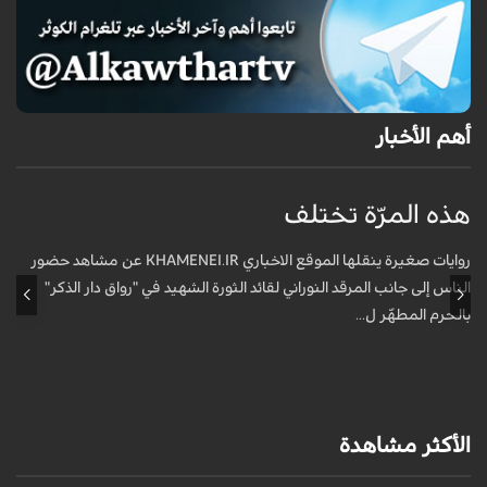
أهم الأخبار
هذه المرّة تختلف
م
ف
روايات صغيرة ينقلها الموقع الاخباري KHAMENEI.IR عن مشاهد حضور
الناس إلى جانب المرقد النوراني لقائد الثورة الشهيد في "رواق دار الذكر"
أ
بالحرم المطهّر ل...
الأكثر مشاهدة