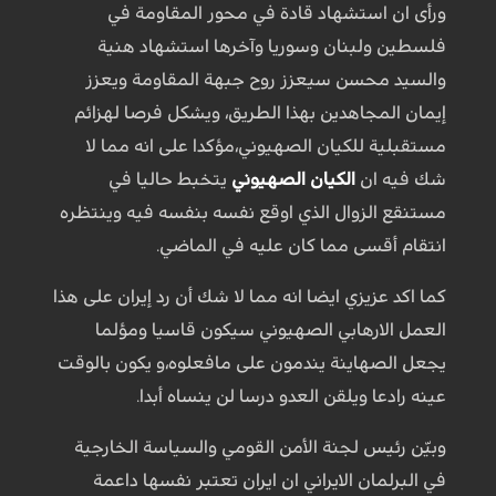
ورأى ان استشهاد قادة في محور المقاومة في
فلسطين ولبنان وسوريا وآخرها استشهاد هنية
والسيد محسن سيعزز روح جبهة المقاومة ويعزز
إيمان المجاهدين بهذا الطريق، ويشكل فرصا لهزائم
مستقبلية للكيان الصهيوني،مؤكدا على انه مما لا
شك فيه ان
الكيان الصهيوني
يتخبط حاليا في
مستنقع الزوال الذي اوقع نفسه بنفسه فيه وينتظره
انتقام أقسى مما كان عليه في الماضي.
كما اكد عزيزي ايضا انه مما لا شك أن رد إيران على هذا
العمل الارهابي الصهيوني سيكون قاسيا ومؤلما
يجعل الصهاينة يندمون على مافعلوه،و يكون بالوقت
عينه رادعا ويلقن العدو درسا لن ينساه أبدا.
وبيّن رئيس لجنة الأمن القومي والسياسة الخارجية
في البرلمان الايراني ان ايران تعتبر نفسها داعمة