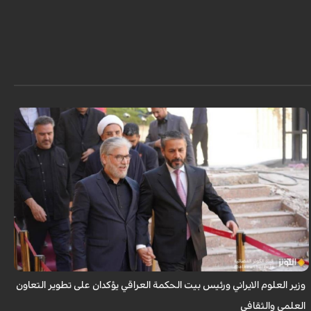
التقى وزير العلوم والبحوث والتكنولوجيا الايراني، حسين سيمائي صراف، خلال
زيارته للعراق، مع نعيم العبودي، رئيس بيت الحكمة العراقي، وبحثا استراتيجيات
تط...
وزير العلوم الايراني ورئيس بيت الحكمة العراقي يؤكدان على تطوير التعاون
العلمي والثقافي