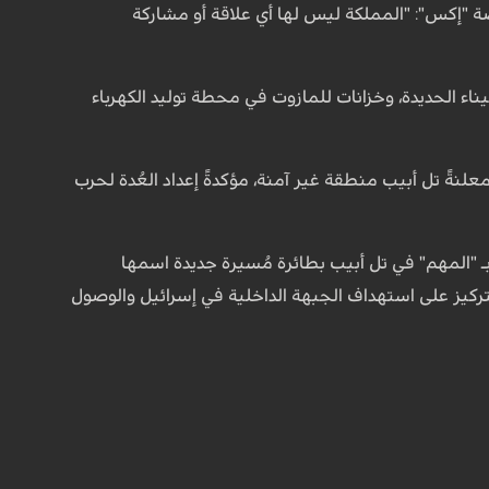
ة "إكس": "المملكة ليس لها أي علاقة أو مشاركة
ء الحديدة، وخزانات للمازوت في محطة توليد الكهرباء
علنةً تل أبيب منطقة غير آمنة، مؤكدةً إعداد العُدة لحرب
ـ "المهم" في تل أبيب بطائرة مُسيرة جديدة اسمها
التركيز على استهداف الجبهة الداخلية في إسرائيل والوصول