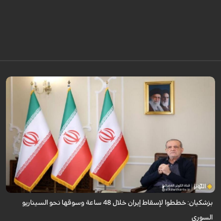
قال الرئيس الايراني مسعود بزشكيان ان الأعداء وضعوا خططًا وتصوروا أن
بإمكانهم السيطرة على إيران خلال 48 ساعة كما فعلوا مع سوريا.
بزشكيان: خططوا لإسقاط إيران خلال 48 ساعة وسوقها نحو السيناريو
السوري