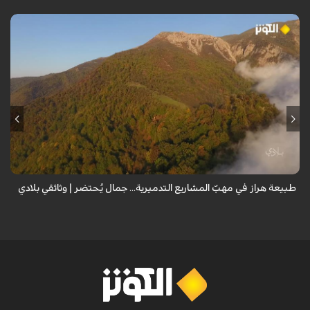
من قلب طبيعة هراز التي كانت يوماً من أجمل الموائل الطبيعية في إيران، يحذر
المعد من كارثة بيئية: "وحش الأعمال والمشاريع التدميرية تنهش بجسم
طبيعة إيران...
طبيعة هراز في مهبّ المشاريع التدميرية... جمال يُحتضر | وثائقي بلادي