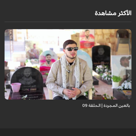
الأكثر مشاهدة
برنامج "بالعين المجردة" هو توثيق إنسانيٌّ شجاعٌ للحياة تحت وطأة الحرب،
حيث نستمع فيه إلى شهاداتٍ حيّةٍ لأشخاص عايشوا التفجيرات والدمار، فنرى
بعيونهم ت...
بالعين المجردة | الحلقة 09