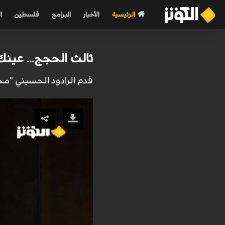
الرئيسية
الأخبار
البرامج
فلسطين
ا
ثالث الحجج... عينك
قدم الرادود الحسيني "م