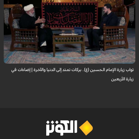
لا تقتصر زيارة الإمام الحسين (عليه السلام) على أداء شعيرةٍ إيمانية، بل تحمل في
طياتها ثوابًا عظيمًا وآثارًا مباركة تنعكس على حياة الزائر. فما هي النعم...
ثواب زيارة الإمام الحسين (ع).. بركات تمتد إلى الدنيا والآخرة | إضاءات في
زيارة الأربعين