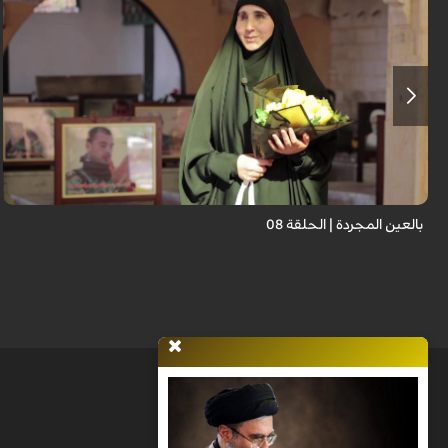
برنامج "بالعين المجردة" هو توثيق إنسانيٌّ شجاعٌ للحياة تحت وطأة الحرب، حيث
نستمع فيه إلى شهاداتٍ حيّةٍ لأشخاص عايشوا التفجيرات والدمار، فنرى بعيونهم
ت...
بالعين المجردة | الحلقة 08