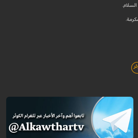
لسلام.
ر