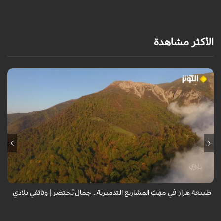
الأكثر مشاهدة
من قلب طبيعة هراز التي كانت يوماً من أجمل الموائل الطبيعية في إيران، يحذر
المعد من كارثة بيئية: "وحش الأعمال والمشاريع التدميرية تنهش بجسم
طبيعة إيران...
طبيعة هراز في مهبّ المشاريع التدميرية... جمال يُحتضر | وثائقي بلادي