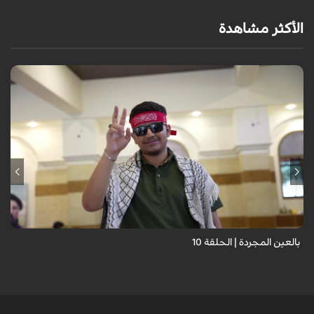
الأكثر مشاهدة
برنامج "بالعين المجردة" هو توثيق إنسانيٌّ شجاعٌ للحياة تحت وطأة الحرب،
حيث نستمع فيه إلى شهاداتٍ حيّةٍ لأشخاص عايشوا التفجيرات والدمار، فنرى
بعيونهم ت...
بالعين المجردة | الحلقة 10