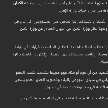
التصدي للفتنة والتآمر على أمن الشعب و إن مواجهة
الكيان
ة هي من واجبات وزارة الإمن.
ات الأمنية والاستخباراتية تعرض على المسؤولين كل عام في
ط عن وجهة نظر وزارة الإمن. في البيان الصادر عن وزارة الامن
 والتنظيمات المناهضة للنظام قد اتخذت قرارات في نهاية
ام 2021. وعقد أكثر من 50 جهاز استخبارات بعقد اجتماعات مختلفة وقام بتدريب أكثر من 200 وسيلة إعلامية وباستخدامها الفضاء الإلكتروني قامت باثارة
ينة.
عبنا من أي قوم أو فئة، فهو مرتبط بشعبنا نفسه. العفو
باتي في سياق النهوض بالبلاد وقطع يد العدو. العدو يسعى
واشار حجة الاسلام خطيب الى ان عدو يسعى وراء استغلال مقتل الاشخاص لتنفيذ مخططاته مبينا احباط 400 عملية تفجير في البلاد مضيفا كان من