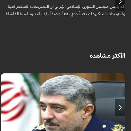
أكد رئيس مجلس الشورى الإسلامي الإيراني أن التصريحات الاستعراضية
والتهديدات المتكررة لم تعد تُجدي نفعاً، واصفاً إياها بالدبلوماسية الفاشلة.
الأكثر مشاهدة
قال قائد القوات الجوية للجيش الايراني العميد الطيار بهمن بهمرد "ان القوات
الجوية للجيش ستبذل الأرواح دفاعًا عن الشعب الإيراني".