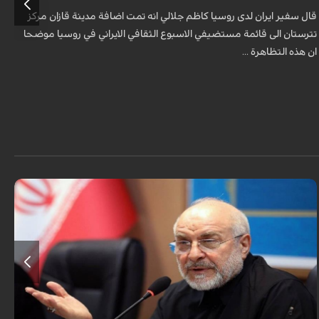
قال سفير ايران لدى روسيا كاظم جلالي انه تمت اضافة مدينة قازان مركز
ق
تترستان الى قائمة مستضيفي الاسبوع الثقافي الايراني في روسيا موضحا
ا
ان هذه التظاهرة ...
أكد رئيس مجلس الشورى الإسلامي الإيراني أن التصريحات الاستعراضية
والتهديدات المتكررة لم تعد تُجدي نفعاً، واصفاً إياها بالدبلوماسية الفاشلة.