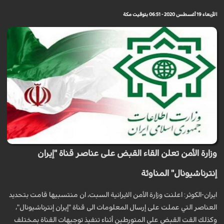
الأربعاء 19 أغسطس 2020 - 06:51 بتوقيت مكة
وزارة الأمن تعلن القاء القبض على عناصر قناة "إيران
إنترناشيونال" المناوئة
ايران-الكوثر: اعلنت وزارة الأمن الايرانية السبت، ان منتسبيها قامت بتحديد
العناصر التي عملت على إرسال المعلومات الى قناة "إيران إنترناشيونال"،
وكذلك القت القبض على المتورطين أثناء تنفيذ توجيهات القناة بمختلف