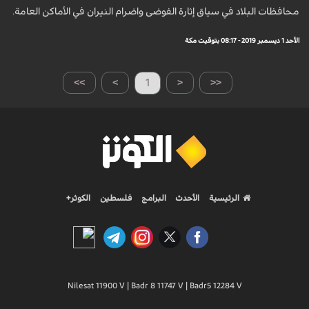
محافظات البلاد في سياق إثارة الفوضى واضرام النيران في الأماكن العامة.
الأحد 1 ديسمبر 2019 - 08:17 بتوقيت مكة
>>
>
1
<
<<
الرئيسية
الأحدث
البرامج
فلسطين
الكوثر+
Nilesat 11900 V | Badr 8 11747 V | Badr5 12284 V