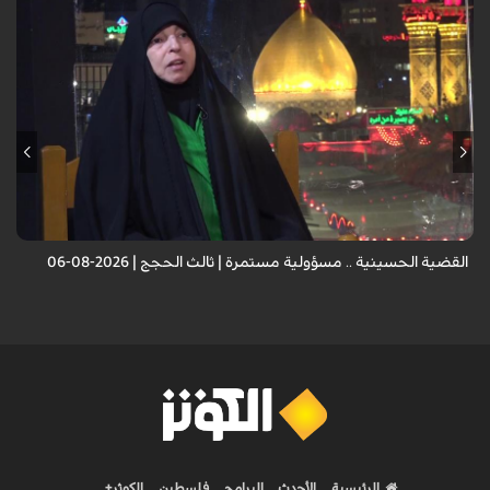
الضيف: الأستاذة أميرة القزاز - باحثة إسلامية
القضية الحسينية .. مسؤولية مستمرة | ثالث الحجج | 2026-08-06
الرئيسية
الأحدث
البرامج
فلسطين
الكوثر+