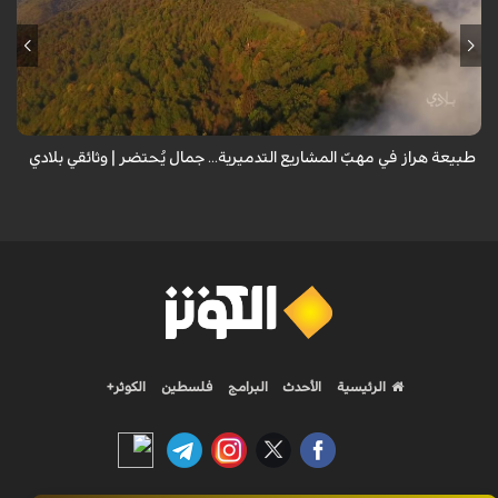
من قلب طبيعة هراز التي كانت يوماً من أجمل الموائل الطبيعية في إيران، يحذر
المعد من كارثة بيئية: "وحش الأعمال والمشاريع التدميرية تنهش بجسم
طبيعة إيران...
طبيعة هراز في مهبّ المشاريع التدميرية... جمال يُحتضر | وثائقي بلادي
الرئيسية
الأحدث
البرامج
فلسطين
الكوثر+