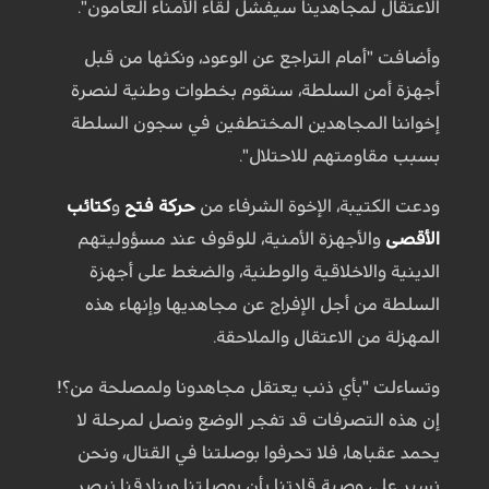
الاعتقال لمجاهدينا سيفشل لقاء الأمناء العامون".
وأضافت "أمام التراجع عن الوعود، ونكثها من قبل
أجهزة أمن السلطة، سنقوم بخطوات وطنية لنصرة
إخواننا المجاهدين المختطفين في سجون السلطة
بسبب مقاومتهم للاحتلال".
ودعت الكتيبة، الإخوة الشرفاء من
حركة فتح
و
كتائب
الأقصى
والأجهزة الأمنية، للوقوف عند مسؤوليتهم
الدينية والاخلاقية والوطنية، والضغط على أجهزة
السلطة من أجل الإفراج عن مجاهديها وإنهاء هذه
المهزلة من الاعتقال والملاحقة.
وتساءلت "بأي ذنب يعتقل مجاهدونا ولمصلحة من؟!
إن هذه التصرفات قد تفجر الوضع ونصل لمرحلة لا
يحمد عقباها، فلا تحرفوا بوصلتنا في القتال، ونحن
نسير على وصية قادتنا بأن بوصلتنا وبنادقنا نبصر