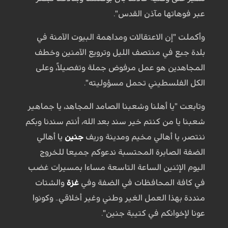
عبر فوهاتها مآذن القدس".
وأكملت "إن الاعتقالات ومداهمة البيوت الآمنة في
بلدة جبع في منتصف الليل وترويع الآمنين وخطف
المجاهدين هو عمل مرفوض جملة وتفصيلاً، وعلى
الكل الفلسطيني تحمل مسؤوليته".
وتابعت "يا أهلنا وشعبنا الصامد المجاهد، يا جماهير
شعبنا يا من كنتم خير سند بعد الله، أنتم سندنا وبكم
ننتصر، يا أهالي مخيم ومدينة وريف
جنين
يا أهالي
الضفة الصابرة المحتسبة ندعوكم جميعا للخروج
اليوم الإثنين الساعة التاسعة مساءا بمسيرات غضب
في كافة المحافظات في الضفة وفي
غزة
والشتات
منددة بهذا العمل الغير وطني وغير أخلاقي.. وكونوا
عونا لإخوانكم في كتيبة جنين".