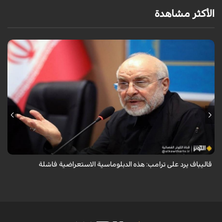
الأكثر مشاهدة
أكد رئيس مجلس الشورى الإسلامي الإيراني أن التصريحات الاستعراضية
والتهديدات المتكررة لم تعد تُجدي نفعاً، واصفاً إياها بالدبلوماسية الفاشلة.
قاليباف يرد على ترامب: هذه الدبلوماسية الاستعراضية فاشلة