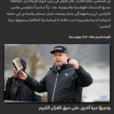
إنّ للمتقين مفازا-الأخبار: قال الأزهر في بيان، اليوم الأربعاء، إنّ مقاطعة
جميع المنتجات الهولندية والسويدية، يعد "ردّاً مناسباً لحكومتي هاتين
الدَّولتين في إساءتهما إلى مليار ونصف مليار مسلم، والتمادي في حماية
الجرائم الدنيئة والبربرية تحت لافتة لا إنسانية ولا أخلاقية يسمونها حرية
التعبير"...
الأربعاء 25 يناير 2023 - 17:57 بتوقيت مكة
وتجرؤا مرة أخرى..على حرق القرآن الكريم