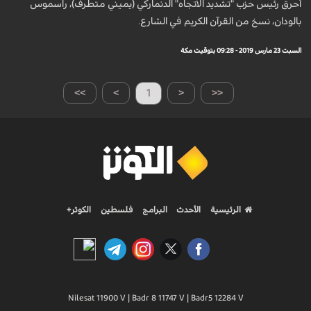
أحرق رئيس حزب "تشديد الاتجاه" الدنماركي (يميني متطرف)، راسموس
بالودان، نسخ من القرآن الكريم في الشارع.
السبت 23 مارس 2019 - 09:28 بتوقيت مكة
>>
>
1
<
<<
الرئيسية
الأحدث
البرامج
فلسطين
الكوثر+
Nilesat 11900 V | Badr 8 11747 V | Badr5 12284 V