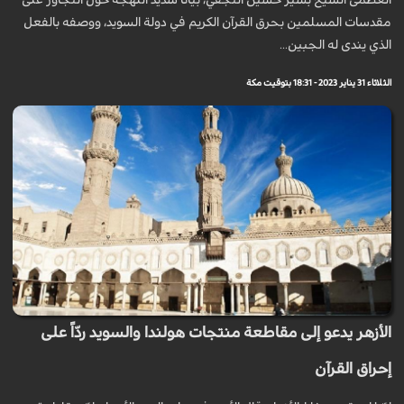
العظمى الشّيخ بشير حسين النّجفيّ، بياناً شديد اللهجة حول التجاوز على
مقدسات المسلمين بحرق القرآن الكريم في دولة السويد، ووصفه بالفعل
الذي يندى له الجبين...
الثلاثاء 31 يناير 2023 - 18:31 بتوقيت مكة
الأزهر يدعو إلى مقاطعة منتجات هولندا والسويد ردّاً على
إحراق القرآن