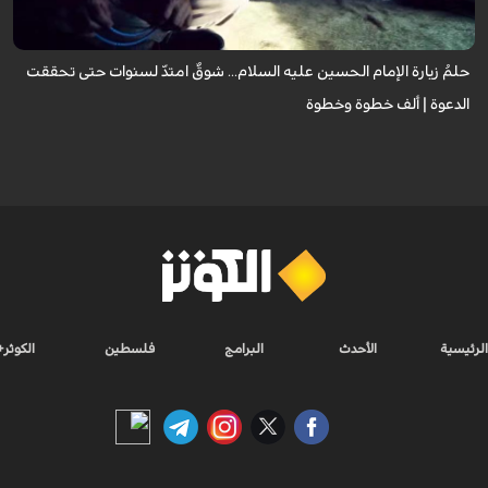
تُطفئ ش...
حلمُ زيارة الإمام الحسين عليه السلام... شوقٌ امتدّ لسنوات حتى تحققت
الدعوة | ألف خطوة وخطوة
الرئيسية
الأحدث
البرامج
فلسطين
الكوثر+