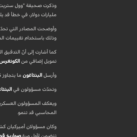
وذكرت صحيفة "وول ستريت جور
مليارات دولار، في خطأ قد ي
وأوضحت المصادر التي تحدّ
وذلك باستخدام تقييمات المع
كما أشارت إلى أنّ التدقيق ال
تمويل إضافي من
الكونغرس 
وأرسل
البنتاغون
ما يتجاوز 35 مليار دولار من المساعدات العسكرية لأوكرانيا منذ بداية العملية العسكرية الروسية هناك، في شباط/فبراير 2022.
وتحدّث مسؤولون في
البنتا
ويعكف المسؤولون العسكريون 
المحاسبي قد تنمو.
تتضمن لأول مرة
صواريخ قص