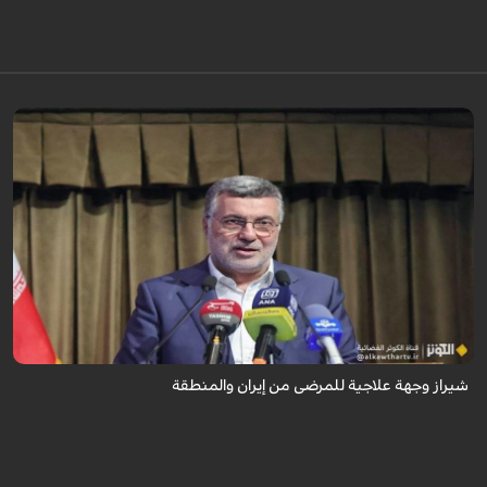
تُعدّ المراكز العلاجية في شيراز، بدعم من كفاءاتها المتخصّصة وتقنياتها الحديثة،
وجهةً للمرضى من داخل إيران وخارجها.
شيراز وجهة علاجية للمرضى من إيران والمنطقة