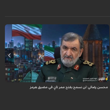
أكد اللواء محسن رضائي أن إيران لن تسمح بفتح ممر ثانٍ في مضيق هرمز.
محسن رضائي: لن نسمح بفتح ممر ثانٍ في مضيق هرمز
ه