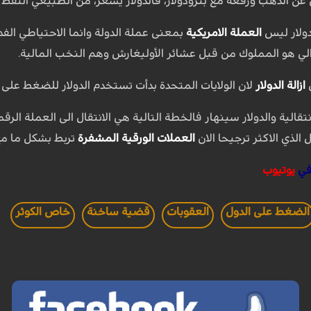
 الذهب ورفعه مع بترودولار، فالدولار يسعر، من الطبيعي النفط يس
دولار ليس
العملة الامريكية
بمعنى عملة الدولة وانما الاحتياطي الف
رالي هو المملوك من قبل عشائر الأوليغارش وهم النخب المالية.
ل
ازالة الدولار
لان الولايات المتحدة بدأت تستخدم الدولار للضغط على ا
نتقالية والدولار سينهار فالخطة التالية هي الانتقال الى العملة ا
ل الذي الاكثر ترجيحا الان
العملات الورقية المشفرة
تربط بشكل ما مع
في
يوتيوب
الضغط على الدول
العقوبات
قضية ساخنة
خاص الكوثر