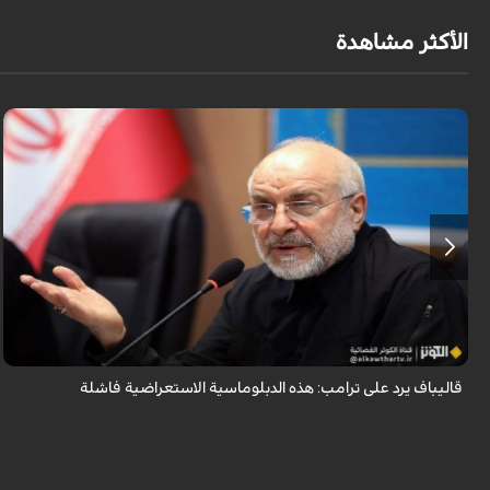
الأكثر مشاهدة
أكد رئيس مجلس الشورى الإسلامي الإيراني أن التصريحات الاستعراضية
والتهديدات المتكررة لم تعد تُجدي نفعاً، واصفاً إياها بالدبلوماسية الفاشلة.
قاليباف يرد على ترامب: هذه الدبلوماسية الاستعراضية فاشلة