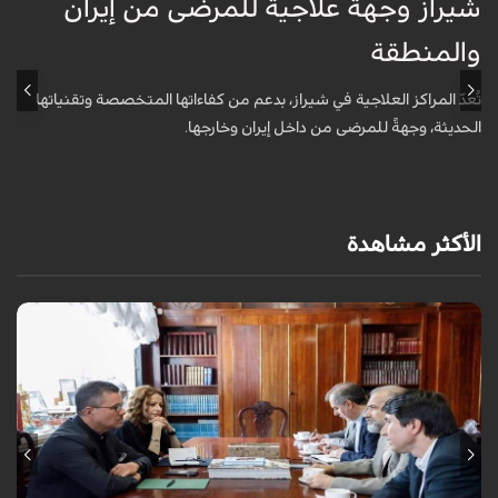
شيراز وجهة علاجية للمرضى من إيران
ق
والمنطقة
ا
تُعدّ المراكز العلاجية في شيراز، بدعم من كفاءاتها المتخصّصة وتقنياتها
أ
الحديثة، وجهةً للمرضى من داخل إيران وخارجها.
و
الأكثر مشاهدة
قال سفير ايران لدى روسيا كاظم جلالي انه تمت اضافة مدينة قازان مركز
تترستان الى قائمة مستضيفي الاسبوع الثقافي الايراني في روسيا موضحا ان