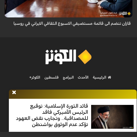
هذه التظاهرة ...
قازان تنضم الى قائمة مستضيفي الاسبوع الثقافي الايراني في روسيا
الرئيسية
الأحدث
البرامج
فلسطين
الكوثر+
قائد الثورة الإسلامية: توقيع
الرئيس الأميركي فاقد
Nilesat 11900 V | Badr 8 11747 V | Badr5 12284 V
للمصداقية.. وتجارب نقض العهود
تؤكد عدم الوثوق بواشنطن
جميع الحقوق محفوظة