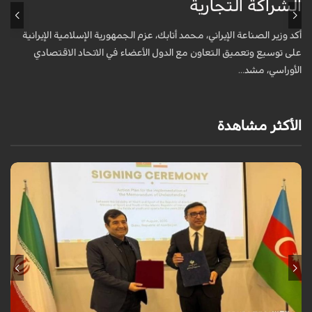
الشراكة التجارية
ق
و
أكد وزير الصناعة الإيراني، محمد أتابك، عزم الجمهورية الإسلامية الإيرانية
على توسيع وتعميق التعاون مع الدول الأعضاء في الاتحاد الاقتصادي
الأوراسي، مشد...
الأكثر مشاهدة
وقّع دنيا مالي وغاييبوف على وثيقة البرنامج التنفيذي للتعاون بين بلدي إيران
وآذربيجان في مجال الرياضة والشباب.