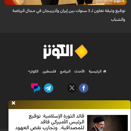
توقيع وثيقة تعاون لـ 3 سنوات بين إيران وآذربيجان في مجال الرياضة
والشباب
الرئيسية
الأحدث
البرامج
فلسطين
الكوثر+
Nilesat 11900 V | Badr 8 11747 V | Badr5 12284 V
قائد الثورة الإسلامية: توقيع
الرئيس الأميركي فاقد
جميع الحقوق محفوظة
للمصداقية.. وتجارب نقض العهود