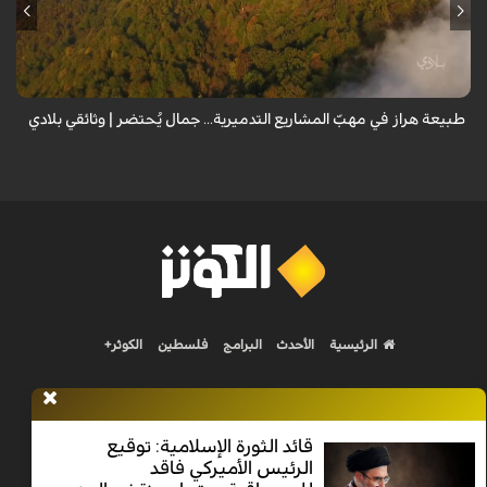
من قلب طبيعة هراز التي كانت يوماً من أجمل الموائل الطبيعية في إيران، يحذر
المعد من كارثة بيئية: "وحش الأعمال والمشاريع التدميرية تنهش بجسم
طبيعة إيران...
طبيعة هراز في مهبّ المشاريع التدميرية... جمال يُحتضر | وثائقي بلادي
الرئيسية
الأحدث
البرامج
فلسطين
الكوثر+
قائد الثورة الإسلامية: توقيع
الرئيس الأميركي فاقد
Nilesat 11900 V | Badr 8 11747 V | Badr5 12284 V