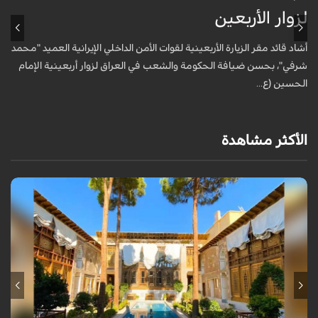
لزوار الأربعين
ل
أشاد قائد مقر الزيارة الأربعينية لقوات الأمن الداخلي الإيرانية العميد "محمد
أ
شرفي"، بحسن ضيافة الحكومة والشعب في العراق لزوار أربعينية الإمام
ش
الحسين (ع...
ا
الأكثر مشاهدة
يقع قصر سرهنك في أصفهان، الذي يمتد عمره إلى 450 عاماً، ليكون سرداً حياً
لأربعة عصور تاريخية وشاهداً على عبق العمارة الإيرانية.