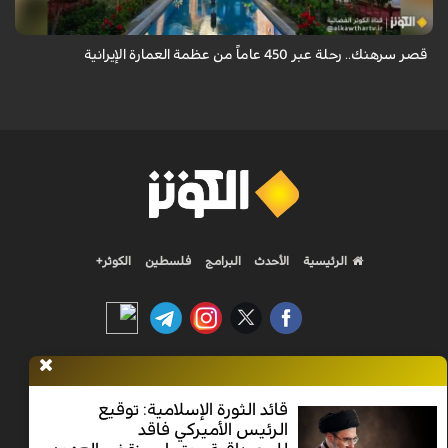
قصر سرهنك.. رحلة عبر 450 عاماً من عظمة العمارة الإيرانية
الرئيسية
الأحدث
البرامج
فلسطين
الكوثر+
Nilesat 11900 V | Badr 8 11747 V | Badr5 12284 V
قائد الثورة الإسلامية: توقيع
الرئيس الأميركي فاقد
جميع الحقوق محفوظة