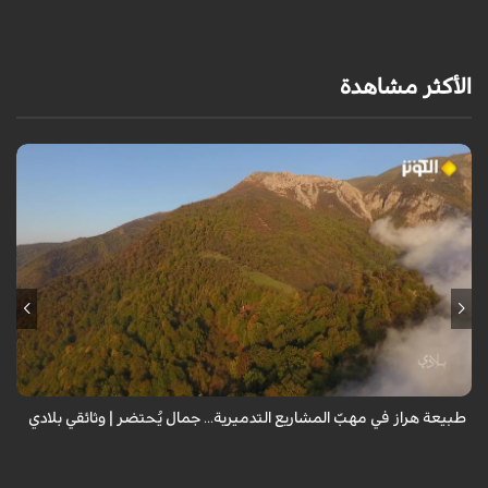
الأكثر مشاهدة
من قلب طبيعة هراز التي كانت يوماً من أجمل الموائل الطبيعية في إيران، يحذر
المعد من كارثة بيئية: "وحش الأعمال والمشاريع التدميرية تنهش بجسم
طبيعة إيران...
طبيعة هراز في مهبّ المشاريع التدميرية... جمال يُحتضر | وثائقي بلادي