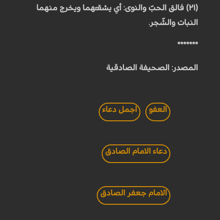
(۲۱) فالق الحبّ والنوى: أي يشقـّهما ويخرج منهما
النبات والشّجر.
*******
المصدر: الصحيفة الصادقية
العفو
اجمل دعاء
دعاء الامام الصادق
الامام جعفر الصادق