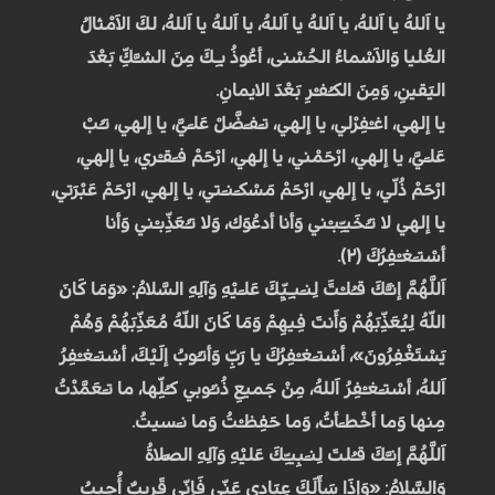
يا اَللهُ يا اَللهُ، يا اَللهُ يا اَللهُ، يا اَللهُ يا اَللهُ، لكَ الاَمْثالُ
العُليا وَالاَسْماءُ الحُسْنى، أعُوذُ بـِكَ مِنَ الشـَّكِّ بَعْدَ
اليَقينِ، وَمِنَ الكـُفـْرِ بَعْدَ الايمانِ.
يا إلهي، اغـْفِرْلي، يا إلهي، تـَفـَضَّلْ عَلـَيَّ، يا إلهي، تـُبْ
عَلـَيَّ، يا إلهي، ارْحَمْني، يا إلهي، ارْحَمْ فـَقـْري، يا إلهي،
ارْحَمْ ذُلّي، يا إلهي، ارْحَمْ مَسْكـَنـَتي، يا إلهي، ارْحَمْ عَبْرَتي،
يا إلهي لا تـُخَيـِّبـْني وَأنا أدعُوَك، وَلا تـُعَذِّبـْني وَأنا
أسْتـَغـْفِرُكَ (۲).
اَللَّهُمَّ إنـََّكَ قـُلـْتََ لِنـَبـِيِّكَ عَلـَيْهِ وَآلِهِ السَّلامُ: «وَمَا كَانَ
اللّهُ لِيُعَذِّبَهُمْ وَأَنتَ فِيهِمْ وَمَا كَانَ اللّهُ مُعَذِّبَهُمْ وَهُمْ
يَسْتَغْفِرُونَ»، أسْتـَغـْفِرُكَ يا رَبِّ وَأتـُوبُ إلَيْكَ، أسْتـَغـْفِرُ
اَللهُ، أسْتـَغـْفِرُ اَللهُ، مِنْ جَميعِ ذُنـُوبي كـُلِّها، ما تـَعَمَّدْتُ
مِنها وَما أخْطـَأتُ، وَما حَفِظـْتُ وَما نـَسيتُ.
اَللَّهُمَّ إنـَّكَ قـُلتَ لِنـَبِيـِّكَ عَليْهِ وَآلِهِ الصَّلاةُ
وَالسَّلامُ: «وَإِذَا سَأَلَكَ عِبَادِي عَنِّي فَإِنِّي قَرِيبٌ أُجِيبُ