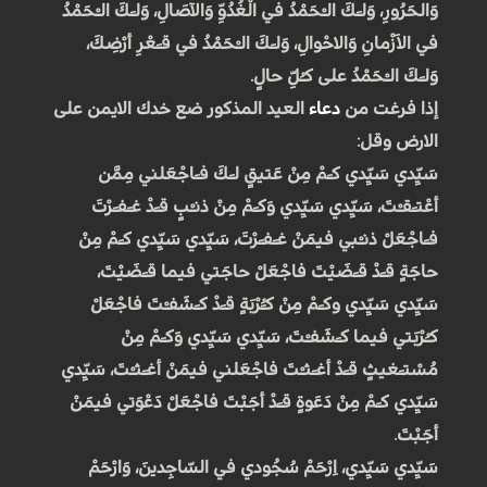
وَالحَرُورِ، وَلـَكَ الـْحَمْدُ في الْغُدُوِّ وَالآصَالِ، وَلـَكَ الـْحَمْدُ
في الاَزْمانِ وَالاحْوالِ، وَلـَكَ الـْحَمْدُ في قـَعْرِ أرْضِكَ،
وَلـَكَ الـْحَمْدُ على كـُلِّ حالٍ.
إذا فرغت من
دعاء
العيد المذكور ضع خدك الايمن على
الارض وقل:
سَيِّدي سَيِّدي كـَمْ مِنْ عَتيقٍ لـَكَ فـَاجْعَلني مِمَّن
أعْتـَقـْتَ، سَيِّدي سَيِّدي وَكـَمْ مِنْ ذنـْبٍ قـَدْ غـَفـَرْتَ
فـَاجْعَلْ ذنـْبي فيمَنْ غـَفـَرْتَ، سَيِّدي سَيِّدي كـَمْ مِنْ
حاجَةٍ قـَدْ قـَضَيْتَ فاجْعَلْ حاجَتي فيما قـَضَيْتَ،
سَيِّدي سَيِّدي وكـَمْ مِنْ كـَُرْبَةٍ قـَدْ كـَشَفـْتَ فاجْعَلْ
كـُرْبَتي فيما كـَشَفـْتَ، سَيِّدي سَيِّدي وَكـَمْ مِنْ
مُسْتـَغيثٍ قـَدْ أغـَثـْتَ فاجْعَلني فيمَنْ أغـَثـْتَ، سَيِّدي
سَيِّدي كـَمْ مِنْ دَعَوةٍ قـَدْ أجَبْتَ فاجْعَلْ دَعْوَتي فيمَنْ
أجَبْتَ.
سَيِّدي سَيِّدي، اِرْحَمْ سُجُودي في السّاجِدينَ، وَارْحَمْ