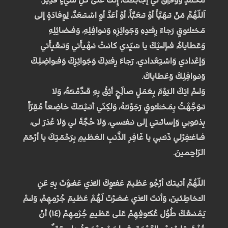
اَللّهُمَّ مَنْ تـَهَيَّأَ أوْ تـَعَبَّأَ، أوْ أعَدَّ أوِ اسْتـَعَدَّ، لِوِفادَةٍ إلى
مَخـْلـُوقٍ رَجاءَ رِفـْدِهِ وَجَوائِزِهِ وَنـَوافِلِهِ، وَفـَضائِلِهِ
وَعَطاياهُ، فـَإلـَيْكَ يا سَيِّدي كانـَتْ تـَهْيأَتي وَتـَعْبِأَتي
وَإعْدادي وَاسْتِعْدادي، رَجاءَ رِفـْدِكَ وَجَوائِزِكَ وَفـَواضِلِكَ
وَنـَوافِلِكَ وَعَطاياكَ.
وَلـَمْ اتِكَ اليَوْمَ بِعَمَلٍ صالَِحٍ أثِقُ بِهِ قـَدَّمْتـُهُ، وَلا
تـَوَجَّهْتُ بِمَخـْلـُوقٍ رَجَوْتـُهُ، وَلكِنّي أتـَيْتـُكَ خاضِعاً مُقِرّاً
بِذنـُوبي وَإسائـَتي إلى نـَفـْسي، وَلا حُجَّةَ لي وَلا عُذرَ لى،
فـَاغـْفِرْلي ذَنـْبي يا غَافِرِ الذَّنبِ العَظيمِ بِرَحْمَتِكَ يا أرْحَمَ
الرّاحِمينَ.
اللّهُمَّ أتيتك أرْجُو عَظيمَ عَفـْوِكَ الـَّذي عَفـَوْتَ بِهِ عَنِ
الـْخاطِئينَ، وَأنتَ الـَّذي غـَفـَرْتَ لَهُمْ عَظيمَ جُرْمِهِمْ، وَلـَمْ
يَمْنـَعْكَ طُوُل عُكـُوفِهِمْ عَلى عَظيمِ جُرْمِهِمْ (۱٤) أنْ