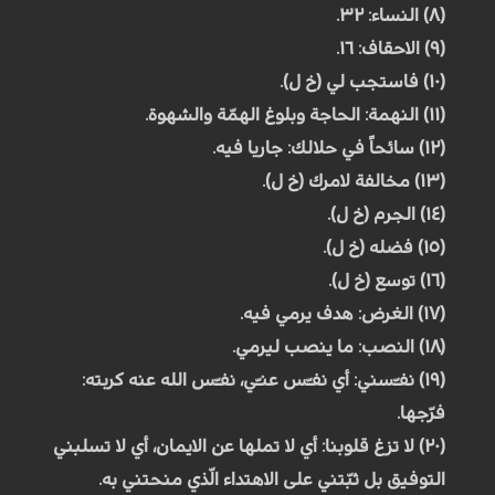
(۸) النساء: ۳۲.
(۹) الاحقاف: ۱٦.
(۱۰) فاستجب لي (خ ل).
(۱۱) النهمة: الحاجة وبلوغ الهمّة والشهوة.
(۱۲) سائحاً في حلالك: جاريا فيه.
(۱۳) مخالفة لامرك (خ ل).
(۱٤) الجرم (خ ل).
(۱٥) فضله (خ ل).
(۱٦) توسع (خ ل).
(۱۷) الغرض: هدف يرمي فيه.
(۱۸) النصب: ما ينصب ليرمي.
(۱۹) نفـّسني: أي نفـّس عنـّي، نفـّس الله عنه كربته:
فرّجها.
(۲۰) لا تزغ قلوبنا: أي لا تملها عن الايمان، أي لا تسلبني
التوفيق بل ثبّتني على الاهتداء الّذي منحتني به.