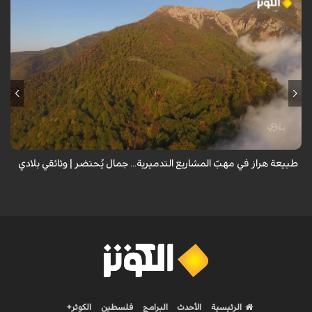
من قلب طبيعة هراز التي كانت يوماً من أجمل الموائل الطبيعية في إيران، يحذر
المعد من كارثة بيئية: "وحش الأعمال والمشاريع التدميرية تنهش بجسم
طبيعة إيران...
طبيعة هراز في مهبّ المشاريع التدميرية... جمال يُحتضر | وثائقي بلادي
الرئيسية
الأحدث
البرامج
فلسطين
الكوثر+