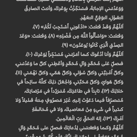
وَوَعَدْتـَني الاِجابَةَ، فـَتـَنَجَّزْتُ بِوَعْدِكَ، وَأنـْتَ الصّادِقُ
الـْقـَوْلِ، الـْوَفِيُّ الـْعَهْدِ.
اَللّهُمَّ وَقـَدْ قـُلـْتَ: «ادْعُونِي أَسْتَجِبْ لَكُمْ» (۷)،
وَقـُلـْتَ: «وَاسْأَلُواْ اللَّهَ مِن فَضْلِهِ» (۸)، وَقـُلـْتَ: «وَعْدَ
الصِّدْقِ الَّذِي كَانُوا يُوعَدُونَ» (۹).
اَللّهُمَّ وَأنا أدْعُوكَ كـَما أمَرْتـَني مُتـَنَجِّزاً لِوَعْدِكَ (۱۰)،
فـَصَلِّ عَلى مُحَمَّدٍ وَآلِ مُحَمَّدٍ وَأعْطِني كـُلَّ ما وَعَدْتـَني،
وكـُلَّ اُمْنِيَّتي وَكـُلَّ سُؤلي، وَكـُلَّ هَمّي، وَكـُلَّ نَهْمَتي (۱۱)،
وَكـُلَّ هَوايَ، وَكـُلَّ مَحَبَّتي، وَاجْعَلْ ذلِكَ كـُلَّهُ سائِحاً في
حَلالِكَ (۱۲)، ثابِتاً في طاعَتِكَ، مُتـَرَدِّداً في مَرْضاتِكَ،
مُتـَصَرِّفاً فيما دَعَوْتَ إليهِ، غَيْرَ مَصْرُوفٍ مِنـْهُ قـَليلاً وَلا
كـَثيراً في شَيءٍ مِنْ مَعاصيكَ، وَلا في مُخالـَفَةِ
اَمْرِكَ (۱۳)، إلهَ الـْحَقِّ رَبِّ الْعَالَمِينَ.
اَللّهُمَّ وَكـَما وَفـَّقـْتـَني لِدُعائِكَ فـَصَلِّ على مُحَمَّدٍ وَآلِ
مُحَمَّدٍ وَوَفـِّقْ لي إجابَتـَكَ، إِنَّكَ عَلَىَ كُلِّ شَيْءٍ قَدِيرٌ.