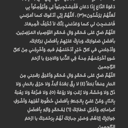
دَعْوَةَ الدَّاعِ إِذَا دَعَانِ فَلْيَسْتَجِيبُواْ لِي وَلْيُؤْمِنُواْ بِي
لَعَلَّهُمْ يَرْشُدُونَ»(۳) ، اَللَّهُمَّ إنِّي أدْعُوكَ كـَما أمَرْتـَني
فَاسْتـَجِبْ لي كـَما وَعَدْتـَني اِنَّكَ لاَ تُخْلِفُ الْمِيعَادَ.
اللّهُمَّ صَلِّ عَلى مُحَمَّدٍ وَالِ مُحَمَّدٍ الاَوْصِياءِ المَرْضِيّينَ،
بأفضَلِ صَلواتِكَ، وَبارِكْ عَليْهِمْ بِأفـْضَلِ بَرَكاتِكَ،
وَأدْخِلـْني في كـُلَّ خَيْرٍ أدْخَلتـَهُمْ فيهِ، وَأخْرِجْني مِنْ كـُلَّ
سُوءٍ أخْرَجْتـَهُمْ مِنـهُ فِي الدُّنيا وَالاخِرَةِ يا أرْحَمَ
الرَّاحِمينَ.
اللّهُمَّ صَلِّ عَلى مُحَمَّدٍ وَالِ مُحَمَّدٍ وَأعْتِقْ رَقـَبَتي مِنَ
النـّارِ عِتـَقاً بَتـْلاً (٤) لا رِقَّ بَعْدَهُ أبَداً، وَلا حَرْقَ بالنـّارِ، وَلا
ذَلَّ وَلا وَحْشَةَ، وَلا رُعْبَ وَلا رَوْعَةَ (٥)، وَلا فـَزْعَةَ وَلا رَهْبَةَ
بِالنّارِ، وَمُنَّ عَلـَيَّ بِالجَنـَّةِ بِأفـْضَلِ حُظُوظِ أهْلِها، وَأشْرَفِ
كـَراماتِهِ، وَأجْزَلِ عَطائِكَ (٦) لِمُحَمَّدٍ وَآلِهِ بِأفـْضَلِ
جَوائِزِكَ إيّاهُمْ، وَخـَيْرِ حِبائِكَ لَهُمْ بِرَحْمَتِكَ يا ارْحَمَ
الرَّاحِمينَ.