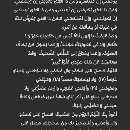
يَرْحَمُني إنْ عَذَّبْتـَني، وَمَنْ ذا الـَّذي يُعَذِّبُني إنْ رَحِمْتـَني،
وَمَنْ ذا الـَّذي يُكـْرِمُني إن أهنتني، ومن ذا الـَّذي يُهينـُني
إنْ أكـْرَمْتـَني، وَإنْ أهْلـَكـْتـَني فـَمَنْ ذا الـَّذي يَعْرِضُ لـَكَ
في عَبْدِكَ أوْ يَسْألـُكَ عَنْ أمْرِهِ.
وَقـَدْ عَلِمْتُ يا إلهي أنـَّّهُ لَيْسَ في حُكـْمِكَ جَوْرٌ وَلا
ظُلـْمٌ، وَلا في عُقـُوبَتِكَ عَجَلـَة ٌ، وَإنـَّما يَعْجَلُ مَنْ يَخافُ
الـْفـَوْتَ، وَإنـَّما يَحْتاجُ إلى الظُّلـْمِ الضَّعيفُ، وَقـَدْ
تـَعالـَيْتَ عَنْ ذلِكَ سَيِّدي عُلُوّاً كَبِيراً.
اَللّهُمَّ فـَصَلِّ عَلى مُحَمَّدٍ وآلِ مُحَمَّدٍ، وَلا تـَجْعَلني لِلـْبَلاءِ
غَرَضاً (۱۷)، وَلا لِنِقـْمَتِكَ نـَصَباً (۱۸)، وَمَهِّلني
وَنـَفـِّسْني (۱۹) وَأقِلـْني عَثـْرَتي، وَارْحَمْ تـَضَرُّعي، وَلا
تـُتـْبِعْني بِبَلاءٍ عَلى أثـْرِ بَلاءٍ، فـَقـَدْ تـَرى ضَعْفي وَقِلـَّةَ
حيلـَتي وَ تـَضَرُّعي إلـَيْكَ.
أعُوذُ بِكَ اللّهُمَّ اليَوْمَ مِنْ غـَضَبِكَ، فـَصَلِّ عَلى مُحَمَّدٍ
وَآلِ وَأعِذني، وَأسْتـَجيرُ بِكَ مِنْ سَخَطِكَ، فـَصَلِّ عَلى