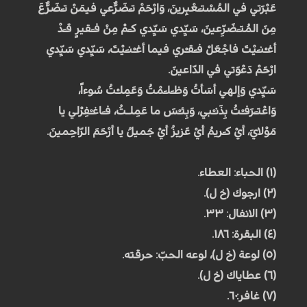
عَبْرَتي في المُسْتـَعْبِرينَ، وَارْحَمْ تـَضَرُّعي فيمَنْ تـَضَرُّعَ
مِنَ المُتـَضَرِّعينَ، سَيِّدي سَيِّدي كـَمْ مِنْ فـَقيرٍ قـَدْ
أغـْنـَيْتَ فاجْعَلْ فـَقـْري فيما أغـْنـَيْتَ، سَيِّدي سَيِّدي
ارْحَمْ دَعْوَتي في الدّاعينَ.
سَيِّدي وَإلهي أسَأتُ وَظـَلـَمْتُ وَعَمِلـْتُ سُوءاً،
وَاعْتـَرَفـْتُ بِذَنـْبي، وَبِئـْسَ ما عَمِلـتُ، فـَاغـْفِرْلي يا
مَوْلايَ، أيْ كـَريمُ أيْ عَزيزُ أيْ جَميلُ يا أرْحَمَ الرّاحِمينَ.
(۱) الحباء: العطاء.
(۲) ارجوك (خ ل).
(۳) الانفال: ۳۳.
(٤) البقرة: ۱۸٦.
(٥) لوعة (خ ل)، لوعه الحبّ: حرقته.
(٦) عطاياك (خ ل).
(۷) غافر: ٦۰.