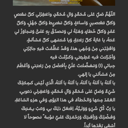
اللّهُمَّ صَلِّ عَلى مُحَمَّدٍ وَالِ مُحَمَّدٍ، واغـْفِرْلي كـُلَّ نـَقـْصٍ
وَكـُلَّ تـََقـْصيرٍ، وَاساءَةٍ، وَكـُلَّ تـَفـْريٍط وَكـُلَّ جَهْلٍ، وَكـُلَّ
عَمْدٍ وَكـُلَّ خَطاءٍ، وَهَبْهُ لي وَتـَصَدّقْ بِهِ عَلـَىََّ وَتـَجاوَزْ لي
عَنـْهُ، يا غايَةَ كـُلَّ رَغـْبَةٍ، وَيا مُنـْتـَهى كـُلَّ مَسْألـَةٍ،
وَاقـْلِبْني مِنْ وَجْهي هذا، وَقـَدْ عَظَّمْتَ فيهِ جائِزَتي
وَأجْزَلـْتَ فيه عَطِيـَّتي، وَكـَرَّمْتَ فيه
حِبائي (۱) وَتـَفـَضَّلـْتَ عَلَيَّ بِأفـْضَلَ مِنْ رَغـْبَتي وَأعْظَمَ
مِنْ مَسْاَلتي يا إلهي.
يا اَللهُ يا اَللهُ يا اَللهُ، يا اَللهُ يا اَللهُ، الَّذي لَيْسَ كـَمِثـْلِكَ
شَيْءٌ، وَصَلِّ عَلى مُحَمَّدٍ وَآلِ مُحَمَّدٍ، وَاغـْفِرلي ذنـُوبي،
العَمْدَ مِنـْها وَالخَطأءَ، في هذا اليَوْمِ، وَفي هذِهِ السّاعَةِ،
يا رَبَّ كُلِّ شَيْءٍ وَوَلـِيَّهُ، اِفـْعَلْ ذلِكَ بي، وَتـُبْ بـِمَنـِّكَ
وَفـَضْلِكَ وَرَأفـَتِكَ وَرَحْمَتِكَ عَلـَيَّ تـَوْبـَة ً نـَصُوحاً لا
أشقى بَعْدَها أبَداً.