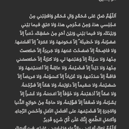
اَللّهُمَّ صَلِّ عَلى مُحَمَّدٍ وَالِ مُحَمَّدٍ وَاقـْلِبْني مِنْ
مَجْلِسي هذا، وَمِنْ مَخْرَجي هذا، وَلا تـُبْقِ فيما بَيْني
وَبَيْنَكَ، وَلا فيما بَيْني وَبَيْنَ أحَدٍ مِنْ خـَلـْقِكَ، ذَنـْباً إلاّ
غـَفـَرْتـَهُ، وَلا خَطيئَة ً إلاّ مَحَوتـَها، وَلا عَثـْرَة ً إلاّ أقـَلـْتـَها.
وَلا فاضِحَةً إلاّ صَفـَحْتَ عَنـْها، وَلا جَريرَةً إلاّ خـَلـَّصْتَ
مِنْها، وَلا سَيِّئَةً إلاّ وَهَبْتـَها لي، وَلا كـُرْبَةً إلاّ خـَلـَّصْتـَني
مِنْها، وَلا دَيْناً إلاّ قـَضَيْتـَهُ، وَلا عائِلـَةً إلاّ أغـْنـَيْتـَها، وَلا
فاقـَةً إلاّ سَدَدْتـَها، وَلا عُرْياناً إلاّ كـَسَوْتـَهُ، وَلا مَريضاً إلاّ
شـَفـَيْتـَهُ، وَلا سَقيماً إلاّ داوَيْتـَهُ، وَلا هَمّاً إلاّ فـَرَّجْتـَهُ.
وَلا غـَمّاً إلاّ أذهَبْتـَهُ، وَلا خَوْفاً إلاّ امَنـْتـَهُ، وَلا عُسْراً إلاّ
يَسَّرْتـَهُ، وَلا ضَعْفاً إلاّ قـَوَّيْتـَهُ، وَلا حاجَةً مِنْ حَوائِجِ الدُّنيا
وَالاخِرَةِ إلاّ قـَضَيْتـَها، على أفـْضَلِ الاَمَلِ وَأحْسَنِ الرَّجاءِ،
وَأكـْمَلِ الطَّمَعِ، إِنَّكَ عَلَىَ كُلِّ شَيْءٍ قَدِيرٌ.
اَللّهُمَّ إنـَّكَ أمَرْتـَني بِالدُّعاءِ وَدَلـَلـْتـَني عَلـَيْهِ، فـَسَألـْتـُكَ