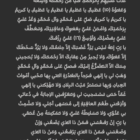
عُدْتَ عَلـَيْهِمْ بِالرَّحْمَةِ، فـَيا مَنْ رَحْمَتـُهُ واسِعَة ٌ
وَعَفـْوُهُ (۱٥) عَظيمٌ، يا عَظيمُ يا عَظيمُ يا عَظيمُ، يا كـَريمُ
يا كـَريمُ يا كـَريمُ، صَلِّ عَلى مُحَمَّدٍ وآل مُحَمَّدٍ وَعُدْ عَلـَيَّ
بِرَحْمَتِكَ، وَامْنـُنْ عَلـَيَّ بِعَفـْوِكَ وَعافِيَتِكَ، وَتـَعَطَّفْ
عَلـَيَّ بِفـَضْلِكَ، وَأوْسِعْ (۱٦) عَلـَيَّ رِزْقـَكَ.
يا رَبِّ إنـَّهُ لـَيْسَ يَرْدُّ غَضَبَكَ إلاّ حِلـْمُكَ، وَلا يَرُدُّ سَخَطَكَ
إلاّ عَفـْوُكَ، وَلا يُجيرُ مِنْ عِقابِكَ الاّ رَحْمَتـُكَ، وَلا يُنـْجيني
مِنـْكَ الاّ التـَّضَرُّعُ إلـَيْكَ، فـَصَلِّ عَلى مُحَمَّدٍ وآلِ مُحَمَّدٍ
وَهَبْ لي يا إلهي فـَرَجاً بِالـْقـُدْرَةِ الـَّتي بِها تـُحْيي أمْواتَ
العِبادِ، وَبِها تـَنـْشـُرُ مَيْتَ البِلادِ، وَلا تـُهْلِكـْني يا إلهي
غَمّاً حَتـّى تـَسْتـَجيبَ لي وَتـُعَرِّفـَنِي الاِجابَةَ في دُعائي،
وَأذِقـْني طَعْمَ العافِيَةِ إلى مُنـْتـَهى أجَلي، وَلا تـُشْمِتْ
بي عَدُوّي، وَلا تـُسَلـِّطْهُ عَلـَيَّ، وَلا تـُمَكـِّنـْهُ مِنْ عُنـُقي.
يا رَبِّ إنْ رَفـَعْتـَني فـَمَنْ ذا الـَّذي يَضَعُني وَإنْ
وَضَعْتـَني فـَمَنْ ذا الـَّذي يَرْفـَعُني، وَمَنْ ذا الـَّذي