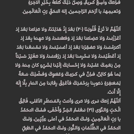
فـَاِنـَّكَ واسِعٌ كـَريمٌ، وَصِلْ ذلِكَ كـُلـَّهُ بِخَيْرِ الاخِرَةِ
وَنَعيمِها، يا أرْحَمَ الرّاحِمينَ، إلهَ الـْحَقِّ رَبِّ الْعَالَمِينَ.
اَللّهُمَّ لاَ تُزِغْ قُلُوبَنَا (۲۰) بَعْدَ إِذْ هَدَيْتَنَا، ولا تـُذِلـَّنا بَعْدَ إذ
أعْزَزْتـَنا، وَلا تـُضِلـَّنا بَعْدَ إذ وَفـَّقـْتـَنا، وَلا تـُهِنـّا بِعْدَ إذ
أكـْرَمْتـَنا، وَلا تـُفـَقِرْنا بَعْدَ إذ أغـَنـَيْتـَنا، وَلا تـَمْنـَعْنا بَعْدَ
إذ أعْطَيْتـَنا، وَلا تـَحْرِمنا بَعْدَ إذ رَزَقـْتـَنا، وَلا تـُغَيِّرْ شـَيْئاً
مِنْ نِعَمِكَ عَلـَيْنا، وَلا إحْسانِكَ إلَيْنا لِشَيْءٍ كانَ مِنـّا، وَلا
لِما هُوَ كائِنٌ، فـَاِنَّ في كـَرَمِكَ وَعَفـْوِكَ وَفـَضْلِكَ سَعَةً
لِمَغـْفِرَةِ ذنـُوبِنا بِرَحْمَتِكَ فأعْتِقْ رِقابَنا مِنَ النـّارِ بِلَّا إِلَهَ
إِلَّا أَنتَ.
اَللّهُمَّ إنـَّكَ تـَرى وَلا تـُرى وَأنـْتَ بِالمَنـْظَرِ الاَعْلى، فَالِقُ
الْحَبِّ وَالنَّوَى (۲۱) تـَعْلـَمُ السِّرَّ وَأَخْفَى، فـَلـَكَ الـْحَمْدُ
يا رَبِّ الْعَالَمِينَ، وَلـَكَ الـْحَمْدُ في أعلى عِلِّيِّينَ، وَلـَكَ
الـْحَمْدُ في الظُّلُمَاتِ وَالنُّورَ، ولـَكَ الـْحَمْدُ في الظـِّلِّ