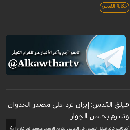
حكاية القدس
فيلق القدس: إيران ترد على مصدر العدوان
أ
وتلتزم بحسن الجوار
م
ا
أكد نائب قائد فيلق القدس في الحرس الثوري العميد محمد رضا فلاح زاده