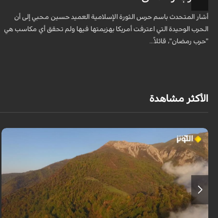
أشار المتحدث باسم حرس الثورة الإسلامية العميد حسين محبي إلى أن
الحرب الوحيدة التي اعترفت أمريكا بهزيمتها فيها ولم تحقق أي مكاسب هي
"حرب رمضان"، قائلاً...
الأكثر مشاهدة
من قلب طبيعة هراز التي كانت يوماً من أجمل الموائل الطبيعية في إيران، يحذر
المعد من كارثة بيئية: "وحش الأعمال والمشاريع التدميرية تنهش بجسم طبيعة