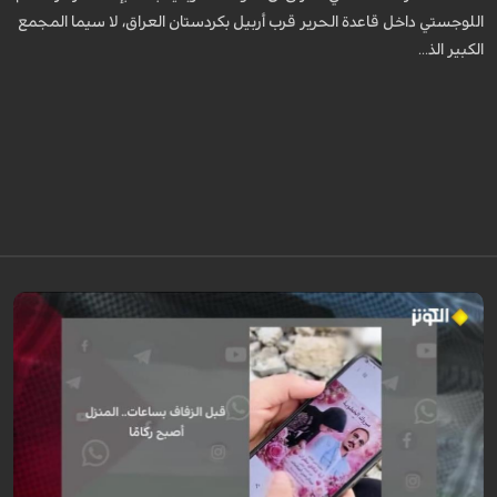
اللوجستي داخل قاعدة الحرير قرب أربيل بكردستان العراق، لا سيما المجمع
الكبير الذ...
رواية مؤثرة لعروس من غزة كانت تستعد ليوم زفافها، جهزت كل شيء من ذهب
وملابس وجهاز العرس، لكن قبل ساعات من الموعد استهدف القصف منزل زوجها