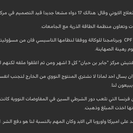
1 دواء مشعا جديدا قيد التصميم في مركز ابحاثنا.
ت وتعاون منظمة الطاقة الذرية مع الجامعات.
واضاف: للمرة الاولى، قدمنا CPF وبرنامجنا للوكالة ووفقا لنظامها التاسيسي فان 
وم رهينة الصهاينة.
شهر ومن ثم اغلقوا ملفه لكنهم اليوم يطرحون مزاعم حولها مرة اخرى.
 يسال احد لماذا لا نشتري المنتوج النووي من الخارج لنجنب انفس
بيعون لنا.
 ان فرنسا التي تلعب دور الشرطي السيئ في المفاوضات النووية كانت
انها اخذت المبلغ وذهبت.
 على اميركا واوروبا الى الابد وكان المهم بالنسبة لنا هو دفع الشر. 