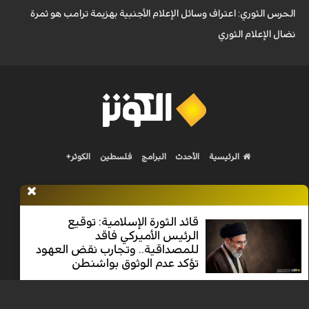
الحرس الثوري: اعتراف وسائل الإعلام الأجنبية بهزيمة ترامب هو ثمرة
نضال الإعلام الثوري
الرئيسية
الأحدث
البرامج
فلسطين
الكوثر+
قائد الثورة الإسلامية: توقيع
الرئيس الأميركي فاقد
Nilesat 11900 V | Badr 8 11747 V | Badr5 12284 V
للمصداقية.. وتجارب نقض العهود
تؤكد عدم الوثوق بواشنطن
جميع الحقوق محفوظة