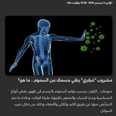
الإثنين 3 ديسمبر 2018 - 10:38 بتوقيت مكة
مشروب "عبقري" ينقي جسمك من السموم... ما هو؟
منوعات _ الكوثر: يتسبب تواجد السموم بالجسم في ظهور بعض أنواع
الحساسية وحبّ الشباب والشعور بالإجهاد طيلة الوقت. وعادة ما يتم
التخلّص منها عن طريق الكبد والكلى والأمعاء، وذلك من خلال شرب
السوائل.