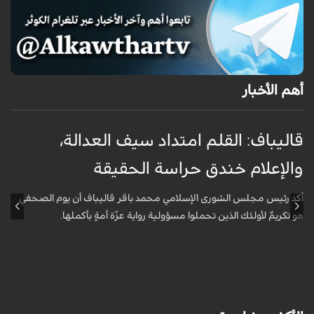
أهم الأخبار
قاليباف: القلم امتداد سيف العدالة،
ا
والإعلام خندق حراسة الحقيقة
ا
ا
أكد رئيس مجلس الشورى الإسلامي محمد باقر قاليباف أن يوم الصحفي
هو تكريمٌ لأولئك الذين تحملوا مسؤولية رواية عزّة أمةٍ بأكملها.
أ
ا
ه