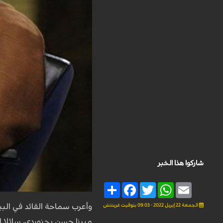
شاركوا هذا الخبر
Share
Facebook
Twitter
WhatsApp
Email
الجمعة 22 إبريل 2022 - 09:03 بتوقيت غرينتش
وأعرب سماحة القائد في البي
ميرزا ​​حسن بجنوردي، سائلا