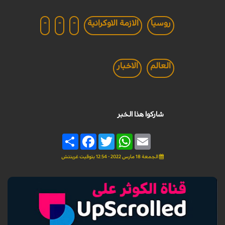
روسيا
الازمة الاوكرانية
-
-
-
العالم
الاخبار
شاركوا هذا الخبر
Share
Facebook
Twitter
WhatsApp
Email
الجمعة 18 مارس 2022 - 12:54 بتوقيت غرينتش