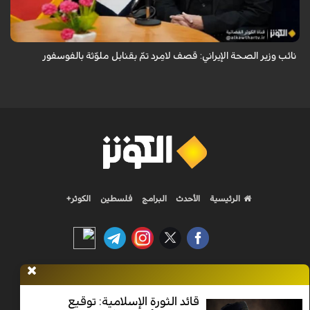
فارس أظ...
نائب وزير الصحة الإيراني: قصف لامِرد تمّ بقنابل ملوّثة بالفوسفور
الرئيسية
الأحدث
البرامج
فلسطين
الكوثر+
Nilesat 11900 V | Badr 8 11747 V | Badr5 12284 V
قائد الثورة الإسلامية: توقيع