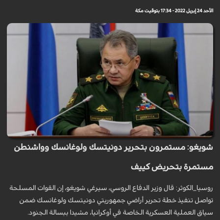
الأحد 24 إبريل 2022 - 17:34 بتوقيت مكة
شويغو: مستمرون بتحرير دونيتسك ولوغانسك وواشنطن
مستمرة بتحريض كييف
روسيا_الكوثر: قال وزير الدفاع الروسي، سيرغي شويغو، إن القوات المسلحة
تواصل تنفيذ خطة تحرير أراضي جمهوريتي دونيتسك ولوغانسك ضمن
سياق العملية العسكرية الخاصة في أوكرانيا، مشيدا ببسالة الجنود.