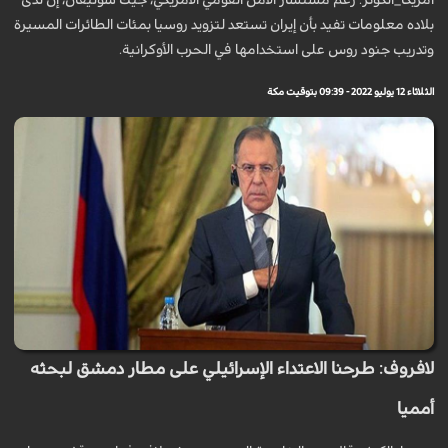
أمريكا_الكوثر: زعم مستشار الأمن القومي الأمريكي، جيك سوليفان، إن لدى
بلاده معلومات تفيد بأن إيران تستعد لتزويد روسيا بمئات الطائرات المسيرة
وتدريب جنود روس على استخدامها في الحرب الأوكرانية.
الثلاثاء 12 يوليو 2022 - 09:39 بتوقيت مكة
لافروف: طرحنا الاعتداء الإسرائيلي على مطار دمشق لبحثه
أمميا