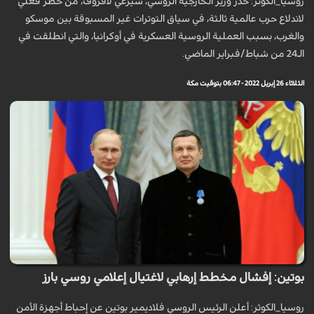
روسيا_الكوثر: حذّر وزير الخارجية الروسي، سيرغي لافروف، من خطر فعلي
لاندلاع حرب عالمية ثالثة، في سياق التوترات غير المسبوقة بين موسكو
والغرب، بسبب العملية الروسية العسكرية في أوكرانيا، والتي انطلقت في
الـ24 من شباط/فبراير الماضي.
الثلاثاء 26 إبريل 2022 - 06:47 بتوقيت مكة
بوتين: إفشال مخطط إرهابي لاغتيال إعلامي روسي بارز
روسيا_الكوثر: أعلن الرئيس الروسي فلاديمير بوتين عن إحباط أجهزة الأمن