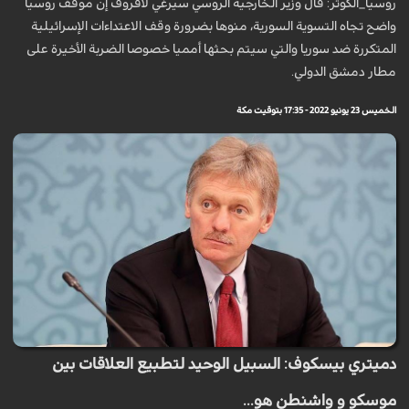
روسيا_الكوثر: قال وزير الخارجية الروسي سيرغي لافروف إن موقف روسيا
واضح تجاه التسوية السورية، منوها بضرورة وقف الاعتداءات الإسرائيلية
المتكررة ضد سوريا والتي سيتم بحثها أمميا خصوصا الضربة الأخيرة على
مطار دمشق الدولي.
الخميس 23 يونيو 2022 - 17:35 بتوقيت مكة
دميتري بيسكوف: السبيل الوحيد لتطبيع العلاقات بين
موسكو و واشنطن هو...