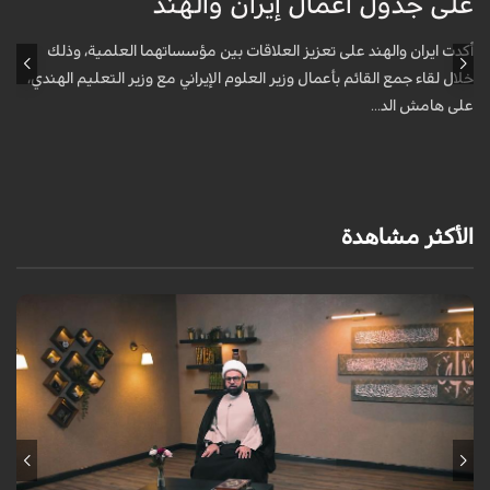
على جدول أعمال إيران والهند
ع
أكدت ايران والهند على تعزيز العلاقات بين مؤسساتهما العلمية، وذلك
أ
خلال لقاء جمع القائم بأعمال وزير العلوم الإيراني مع وزير التعليم الهندي،
خ
على هامش الد...
ع
الأكثر مشاهدة