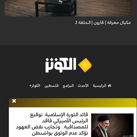
مكيال معرفة | قارون | الحلقة 2
الرئيسية
الأحدث
البرامج
فلسطين
الكوثر+
قائد الثورة الإسلامية: توقيع
الرئيس الأميركي فاقد
Nilesat 11900 V | Badr 8 11747 V | Badr5 12284 V
للمصداقية.. وتجارب نقض العهود
تؤكد عدم الوثوق بواشنطن