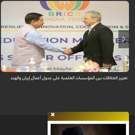
أكدت ايران والهند على تعزيز العلاقات بين مؤسساتهما العلمية، وذلك خلال لقاء
جمع القائم بأعمال وزير العلوم الإيراني مع وزير التعليم الهندي، على هامش الد...
تعزيز العلاقات بين المؤسسات العلمية على جدول أعمال إيران والهند