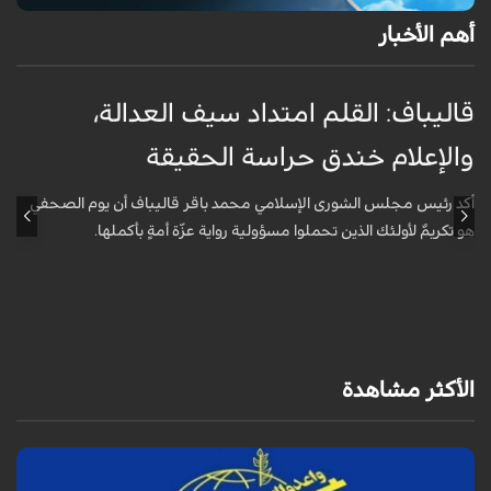
أهم الأخبار
قاليباف: القلم امتداد سيف العدالة،
ا
والإعلام خندق حراسة الحقيقة
ا
ا
أكد رئيس مجلس الشورى الإسلامي محمد باقر قاليباف أن يوم الصحفي
هو تكريمٌ لأولئك الذين تحملوا مسؤولية رواية عزّة أمةٍ بأكملها.
أ
ا
ه
الأكثر مشاهدة