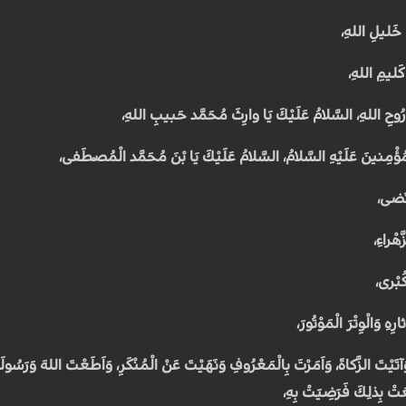
َ خَليلِ اللهِ،
َليمِ اللهِ،
حِ اللهِ، السَّلامُ عَلَيْكَ يَا وارِثَ مُحَمَّد حَبيبِ اللهِ،
مُؤْمِنينَ عَلَيْهِ السَّلامُ، السَّلامُ عَلَيْكَ يَا بْنَ مُحَمَّد الْمُصْطَفى،
رْتَضى،
هْراءِ،
كُبْرى،
ِهِ وَالْوِتْرَ الْمَوْتُورَ،
آتَيْتَ الزَّكاةَ، وَاَمَرْتَ بِالْمَعْرُوفِ وَنَهَيْتَ عَنْ الْمُنْكَرِ، وَاَطَعْتَ اللهَ وَرَسُولَه
َتْ بِذلِكَ فَرَضِيَتْ بِهِ،