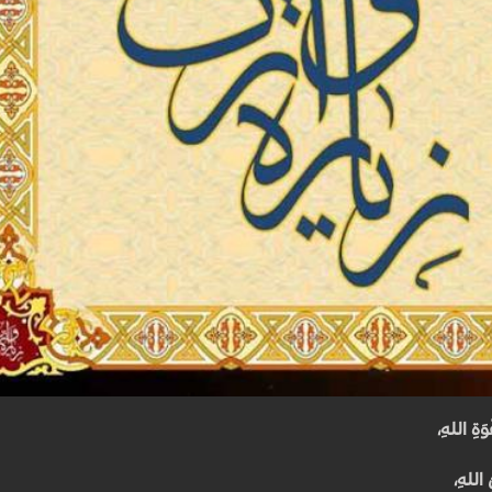
َةِ اللهِ،
 اللهِ،