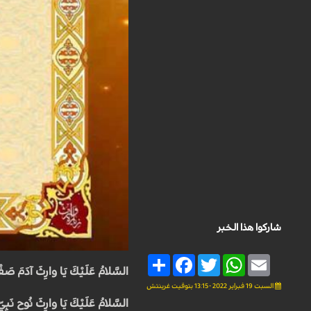
شاركوا هذا الخبر
Share
Facebook
Twitter
WhatsApp
Email
السَّلامُ عَلَيْكَ يَا وارِثَ آدَمَ صَفْو
السبت 19 فبراير 2022 - 13:15 بتوقيت غرينتش
السَّلامُ عَلَيْكَ يَا وارِثَ نُوح نَبِيِّ