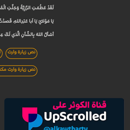
لَقَدْ عَظُمَتِ الرَّزِيَّةُ وَجَلَّتِ ا
يَا مَوْلايَ يَا اَبا عَبْدِاللهِ، قَصَد
أسْألُ اللهَ بِالشَّأنِ الَّذي لَكَ عِنْد
نص زيارة وارث
ا
نص زيارة وارث مكت