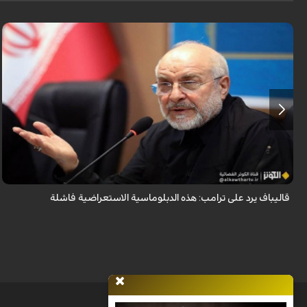
أكد رئيس مجلس الشورى الإسلامي الإيراني أن التصريحات الاستعراضية
والتهديدات المتكررة لم تعد تُجدي نفعاً، واصفاً إياها بالدبلوماسية الفاشلة.
قاليباف يرد على ترامب: هذه الدبلوماسية الاستعراضية فاشلة