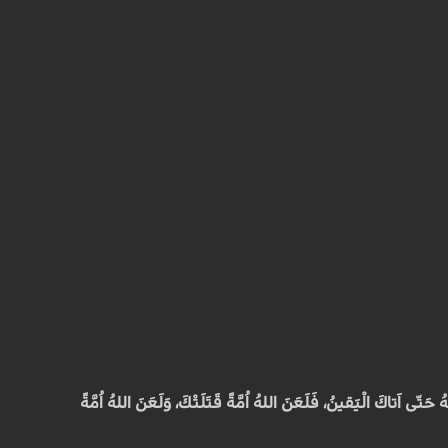
ُ حَتّى اَتاكَ الْيَقينُ، فَلَعَنَ اللهُ اُمَّةً قَتَلَتْكَ، وَلَعَنَ اللهُ اُمَّةً