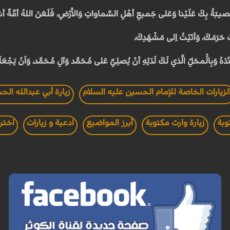
لْمُصيبَةُ بِكَ عَلَيْنا وَعَلى جَميعِ أهْلِ السَّماواتِ وَالاَْرْضِ، فَلَعَنَ اللهُ أمَّةً أس
ْتُ حَرَمَكَ، وَأتَيْتُ اِلى مَشْهَدِكَ،
َهُ وَبِالَْمحَلِّ الَّذي لَكَ لَدَيْهِ أنْ يُصَلِيَّ عَلى مُحَمَّد وَآلِ مُحَمَّد، وَاَنْ يَجْعَل
لزيارات الخاصة للإمام الحسين عليه السلام
زيارة أبي عبدالله الح
وبة
زيارة وارث مكتوبة
أبرز المواضيع
ادعية و زيارات
اخترن