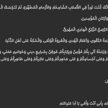
أنَّكَ كُنْتَ نُوراً فِي الاَْصْلابِ الشّامِخَةِ، وَالاَْرْحامِ الْمُطَهَّرَةِ، لَمْ تُنَجِّسْكَ الْ
وَأرْكانِ الْمُؤْمِنينَ،
ّ الرَّضِيُّ الزَّكِيُّ الْهادِي الْمَهْدِىُّ،
كَلِمَةُ التَّقْوى، وَأعْلامُ الْهُدى، وَالْعُروَةُ الْوُثْقى، وَالْحُجَّةُ عَلى اَهْلِ الدُّنْيَا،
ءَهُ وَرُسُلَهُ أنّي بِكُمْ مُؤْمِنٌ وَبِاِيَابِكُمْ، مُوقِنٌ بِشَرايـِعِ ديني وَخَواتيمِ عَمَلي، وَ
مْ وَعَلى اَجْسامِكُمْ وَ عَلى شاهِدِكُمْ وَعَلى غائِبِكُمْ وَعَلى ظاهِرِكُمْ وَعَلى ب
ل:
ِ، بِاَبي أنْتَ وَاُمّي يَا اَبا عَبْدِاللهِ،