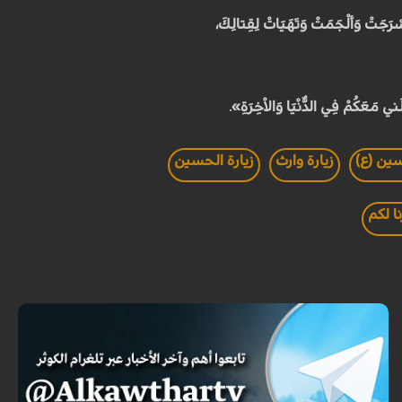
ْرَجَتْ وَألْجَمَتْ وَتَهَيَاتْ لِقِتالِكَ،
َني مَعَكُمْ فِي الدُّنْيَا وَالاْخِرَةِ».
سين (ع)
زيارة وارث
زيارة الحسين
ا لكم