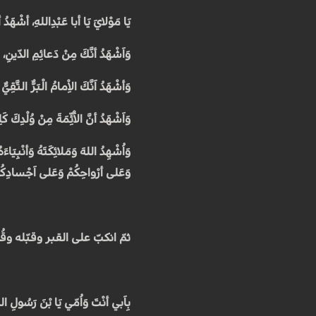
يَا مَوْلايَ يَا أبا عَبْدِاللهِ، أشْهَدُ 
وَاَشْهَدُ أنَّكَ مِنْ دَعائِمِ الدّينِ، 
وَأشْهَدُ اَنَّكَ الاِْمامُ الْبَرُّ التَّقِيُ
وَاَشْهَدُ أنَّ الاَْئِّمَةَ مِنْ وُلْدِكَ 
وَاُشْهِدُ اللهَ وَمَلائِكَتَهُ وَأنْبِيَا
وَعَلى أرْواحِكُمْ وَعَلى اَجْسادِكُ
ثمّ انكبّ على القبر وقبّله وقُ
بِاَبي أنْتَ وَاُمّي يَا بْنَ رَسُولِ الله