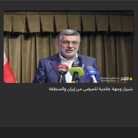
تُعدّ المراكز العلاجية في شيراز، بدعم من كفاءاتها المتخصّصة وتقنياتها الحديثة،
وجهةً للمرضى من داخل إيران وخارجها.
شيراز وجهة علاجية للمرضى من إيران والمنطقة