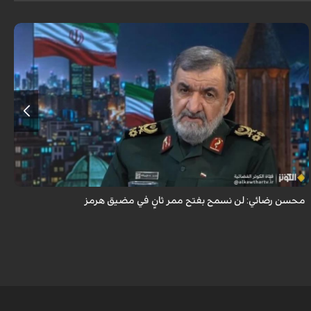
أكد اللواء محسن رضائي أن إيران لن تسمح بفتح ممر ثانٍ في مضيق هرمز.
محسن رضائي: لن نسمح بفتح ممر ثانٍ في مضيق هرمز
ه