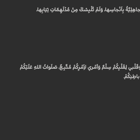
جاهِلِيَّةُ بِاَنْجاسِها، وَلَمْ تُلْبِسْكَ مِنْ مُدْلَهِمّاتِ ثِيَابِها،
قَلْبي لِقَلْبِكُمْ سِلْمٌ وَأمْري لاَِمْرِكُمْ مُتَّبِـعٌ، صَلَواتُ اللهِ عَلَيْكُمْ
اطِنِكُمْ.