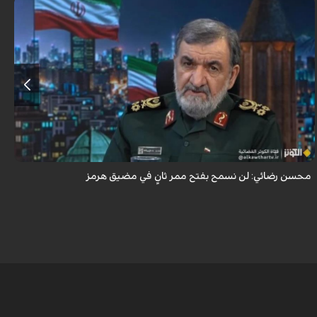
أكد اللواء محسن رضائي أن إيران لن تسمح بفتح ممر ثانٍ في مضيق هرمز.
محسن رضائي: لن نسمح بفتح ممر ثانٍ في مضيق هرمز
ه