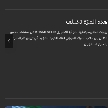
هذه المرّة تختلف
م
ف
روايات صغيرة ينقلها الموقع الاخباري KHAMENEI.IR عن مشاهد حضور
الناس إلى جانب المرقد النوراني لقائد الثورة الشهيد في "رواق دار الذكر"
أ
بالحرم المطهّر ل...