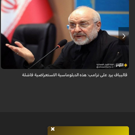
أكد رئيس مجلس الشورى الإسلامي الإيراني أن التصريحات الاستعراضية
والتهديدات المتكررة لم تعد تُجدي نفعاً، واصفاً إياها بالدبلوماسية الفاشلة.
قاليباف يرد على ترامب: هذه الدبلوماسية الاستعراضية فاشلة