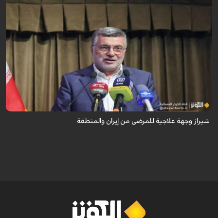
تُعدّ المراكز العلاجية في شيراز، بدعم من كفاءاتها المتخصّصة وتقنياتها الحديثة،
وجهةً للمرضى من داخل إيران وخارجها.
شيراز وجهة علاجية للمرضى من إيران والمنطقة