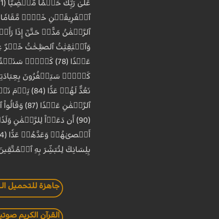
بِلِسَانِكَ لِتُبَشِّرَ بِهِ ٱلۡمُتَّقِينَ وَتُنذِرَ بِهِۦ قَوۡمٗا لُّدّٗا (97) وَكَمۡ أَهۡلَكۡنَا قَبۡلَ
جاهزة للتحميل الـ mp3
القرآن الكريم صوتي