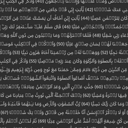
جَانِبِ ٱلطُّورِ ٱلۡأَي
 مِّنَ ٱلنَّبِيِّ‍ۧنَ مِن ذُرِّيَّةِ ءَادَمَ وَمِمَّنۡ حَمَلۡنَا مَعَ نُوحٖ وَمِن ذُرِّيَّةِ إِبۡرَٰهِيمَ وَإِسۡرَٰٓءِ
مِتّ