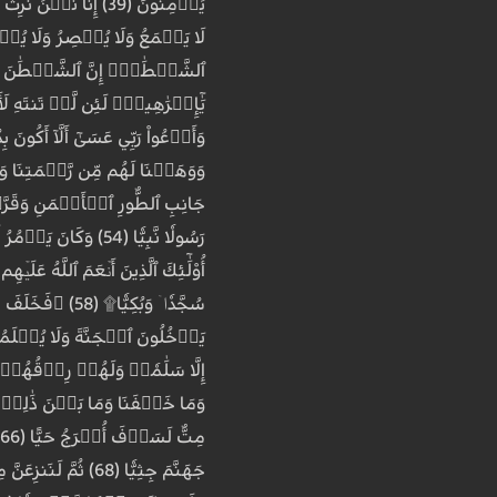
أُوْلَٰٓئِكَ ٱلَّذِينَ أَنۡعَمَ ٱللَّهُ عَلَيۡهِم