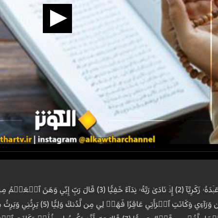
كٓهيعٓصٓ (1) ذِكۡرُ رَحۡمَتِ رَبِّكَ عَبۡدَهُۥ زَكَرِيَّآ (2) إِذۡ نَادَىٰ رَ