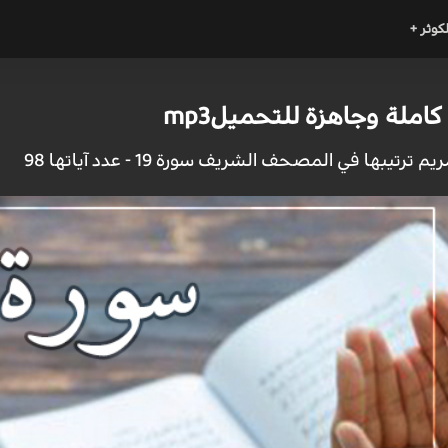
لكوثر +
املة وجاهزة للتحميلmp3
رتيبها في المصحف الشريف سورة 19 - عدد آياتها 98