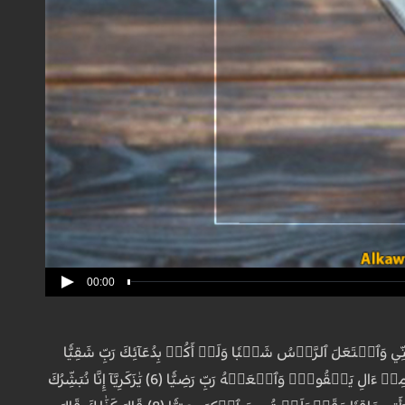
00:00
بَّهُۥ نِدَآءً خَفِيّٗا (3) قَالَ رَبِّ إِنِّي وَهَنَ ٱلۡعَظۡمُ مِنِّي وَٱشۡتَعَلَ ٱلرَّأۡسُ شَيۡبٗا وَلَمۡ أَكُنۢ بِدُعَآئِكَ رَبِّ شَقِيّٗا
(4) وَإِنِّي خِفۡتُ ٱلۡمَوَٰلِيَ مِن وَرَآءِي وَكَانَتِ ٱمۡرَأَتِي عَاقِرٗا فَهَبۡ لِي مِن لَّدُنكَ وَلِيّٗا (5) يَرِثُنِي وَيَرِثُ مِنۡ ءَالِ يَعۡقُوبَۖ وَٱجۡعَلۡهُ رَبِّ رَضِيّٗا (6) يَٰزَكَرِيَّآ إِنَّا نُبَشِّرُكَ