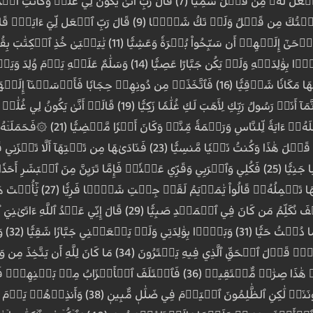
ٱلنَّخۡلَةِ تُسَٰقِطۡ عَلَيۡكِ رُطَبٗا جَنِيّٗا (25) فَكُلِي وَٱشۡرَبِي وَقَرِّي عَيۡنٗاۖ فَإِمَّا تَرَي
وَأَوۡصَ
بِهِمۡ وَأَبۡصِرۡ يَوۡمَ يَأۡتُونَنَاۖ لَٰكِنِ 