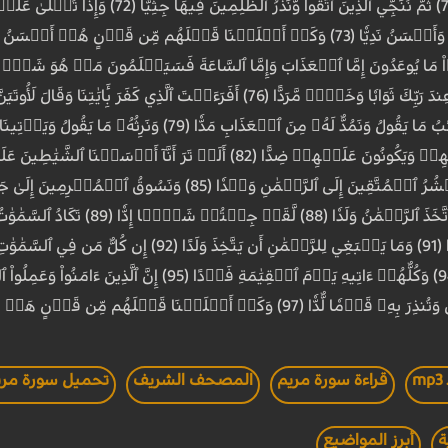
عَلَىٰ رَبِّكَ حَتۡمٗا مَّقۡضِيّٗا (71) ثُمَّ نُنَجِّي ٱلَّذ
ٱلرَّحۡمَٰنِ عَهۡدٗا (87) وَقَالُواْ ٱتّ
هُم مِّن قَرۡنٍ هَلۡ تُحِسُّ مِنۡهُم مِّنۡ أَحَدٍ أَوۡ تَسۡمَعُ لَهُمۡ رِكۡزَۢا (98)
قراءة سورة مريم
المصحف الشريف
تحميل سورة مري
ة
أبرز المواضيع