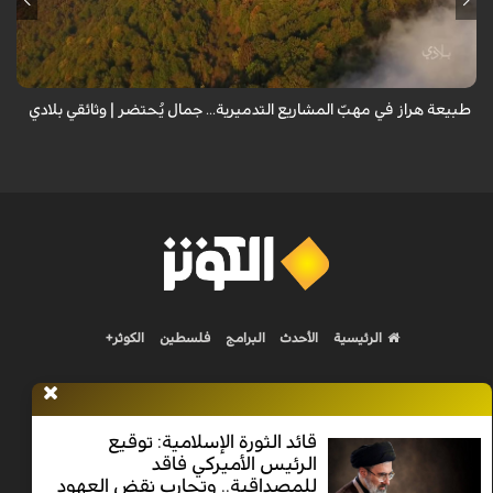
من قلب طبيعة هراز التي كانت يوماً من أجمل الموائل الطبيعية في إيران، يحذر
المعد من كارثة بيئية: "وحش الأعمال والمشاريع التدميرية تنهش بجسم
طبيعة إيران...
طبيعة هراز في مهبّ المشاريع التدميرية... جمال يُحتضر | وثائقي بلادي
الرئيسية
الأحدث
البرامج
فلسطين
الكوثر+
قائد الثورة الإسلامية: توقيع
الرئيس الأميركي فاقد
Nilesat 11900 V | Badr 8 11747 V | Badr5 12284 V
للمصداقية.. وتجارب نقض العهود