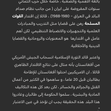
بالغة الأهمية والصعبة ، خاصة خلال حرب الثماني
سنوات المفروضة على ايران ( من جانب نظام صدام
البائد في العراق – 1980-1988). ، قائلا إن اقتدار
القوات
المسلحة
رهن على قضايا مثل التدريب والمبادرات
العلمية والتجهيزات والانضباط التنظيمي. لكن أهم
عامل في اقتدارها هو المعنويات والروحانية والقضايا
الدينية والأخلاقية.
واعتبر قائد الثورة الإسلامية انسحاب الجيش الأمريكي
من أفغانستان بأنه مثال على نتائج الاقتدار الظاهري
قائلا ، ان الامریکیین احتلوا أفغانستان للإطاحة
بطالبان قبل 20 عاما ، و ساهموا في الكثير من أعمال
القتل والجرائم والخسائر ، لكن بعد كل هذه التكاليف
المادية والبشرية ، سلموا الحكومة إلى طالبان وغادروا
هذا البلد. هذه الحقيقة يجب ان تؤخذ في عين الاعتبار
".