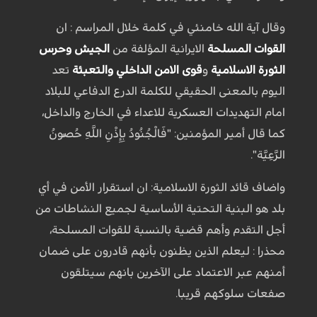
وقال آية الله خامنئي في كلمة خلال المراسم : ان
القوات المسلحة
الايرانية المؤلفة من
الجيش وحرس
الثورة الاسلامية
و
قوى الامن الداخلي والتعبئة
تعد
اليوم بالمعنى الحقيقي للكلمة الدرع الدفاعي للبلاد
امام التهديدات العسكرية للاعداء في الخارج والداخل،
كما قال أمير المؤمنين: "فَالْجُنُودُ بِإِذْنِ‏ اللَّهِ‏ حُصُونُ‏
الرَّعِیَّة".
واضاف قائد الثورة الاسلامية: ان استقرار الأمن في أي
بلد هو البنية التحتية الأساسية لجميع النشاطات من
أجل التقدم وأهم قضية بالنسبة للقوات المسلحة،
محذرا : ليعلم الذين يظنون بأنهم قادرون على ضمان
أمنهم عبر الاعتماد على الآخرين بانهم سيتلقون
صفعات سلوكهم قريبا.