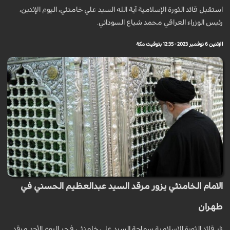
استقبل قائد الثورة الإسلامية آية الله السيد علي خامنئي، الیوم الإثنین،
رئيس الوزراء العراقي محمد شياع السوداني.
الإثنين 6 نوفمبر 2023 - 12:35 بتوقيت مكة
الامام الخامنئي يزور مرقد السيد عبدالعظيم الحسني في
طهران
زار قائد الثورة الاسلامية سماحة السيد على خامنئي فجر اليوم الأحد مرقد