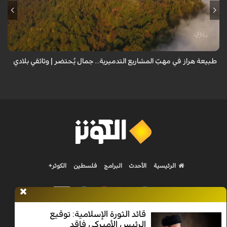
من قلب طبيعة هراز التي كانت يوماً من أجمل الموائل الطبيعية في إيران، يحذر
المعد من كارثة بيئية: "وحش الأعمال والمشاريع التدميرية تنهش بجسم
طبيعة إيران...
طبيعة هراز في مهبّ المشاريع التدميرية... جمال يُحتضر | وثائقي بلادي
الرئيسية
الأحدث
البرامج
فلسطين
الكوثر+
قائد الثورة الإسلامية: توقيع
الرئيس الأميركي فاقد