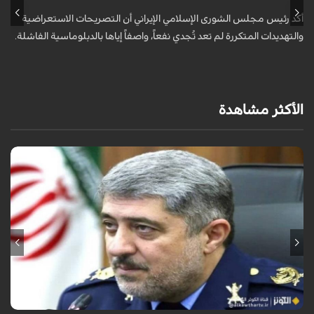
أكد رئيس مجلس الشورى الإسلامي الإيراني أن التصريحات الاستعراضية
ق
والتهديدات المتكررة لم تعد تُجدي نفعاً، واصفاً إياها بالدبلوماسية الفاشلة.
ت
ا
الأكثر مشاهدة
قال قائد القوات الجوية للجيش الايراني العميد الطيار بهمن بهمرد "ان القوات
الجوية للجيش ستبذل الأرواح دفاعًا عن الشعب الإيراني".