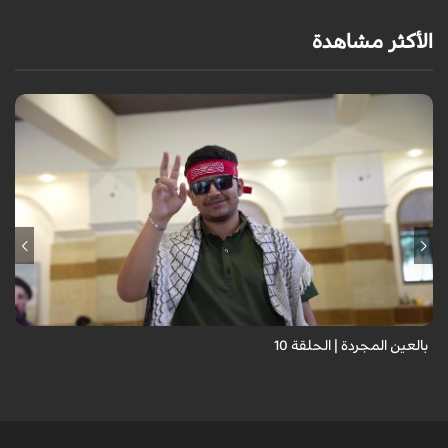
الأكثر مشاهدة
برنامج "بالعين المجردة" هو توثيق إنسانيٌّ شجاعٌ للحياة تحت وطأة الحرب،
حيث نستمع فيه إلى شهاداتٍ حيّةٍ لأشخاص عايشوا التفجيرات والدمار، فنرى
بعيونهم ت...
بالعين المجردة | الحلقة 10