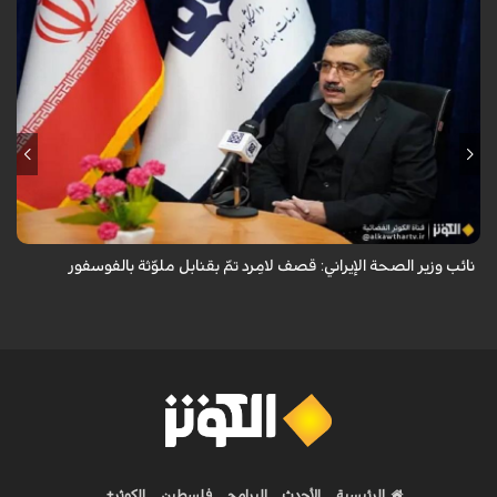
قال معاون وزير الصحة الإيراني لشؤون البحوث والتكنولوجيا، شاهين آخوندزاده،
إن التحقيقات التي أجرتها وزارة الصحة بشأن قصف مدينة لامِرد في محافظة
فارس أظ...
نائب وزير الصحة الإيراني: قصف لامِرد تمّ بقنابل ملوّثة بالفوسفور
الرئيسية
الأحدث
البرامج
فلسطين
الكوثر+