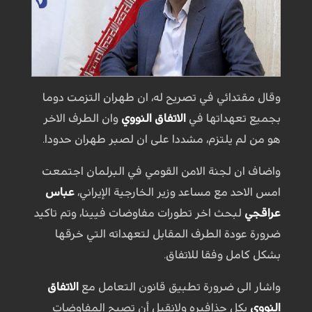
وقال مقتدائي في تصريح له، ان طهران التزمت دوما
بجميع تعهداتها في
الاتفاق النووي
وان الطرف الاخر
هو من لم يلتزم، مشددا على ان لصبر طهران حدودا.
واضاف ان لجنة الامن القومي في البرلمان اجتمعت
امس الاحد مع مساعد وزير الخارجية الإيراني،
عباس
عراقجي
لبحث اخر تطورات مفاوضات فيينا، وتم تاكيد
ضرورة عودة الطرف المقابل لتعهداته التي خرقها
بشكل كامل وفقا للاتفاق.
واشار الى ضرورة تطبيق قانون التعامل مع
الاتفاق
النووي
بكل حذافيره ولانقبل أن تصبح المفاوضات