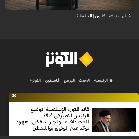
مكيال معرفة | قارون | الحلقة 2
الرئيسية
الأحدث
البرامج
فلسطين
الكوثر+
قائد الثورة الإسلامية: توقيع
الرئيس الأميركي فاقد
Nilesat 11900 V | Badr 8 11747 V | Badr5 12284 V
للمصداقية.. وتجارب نقض العهود
تؤكد عدم الوثوق بواشنطن
جميع الحقوق محفوظة